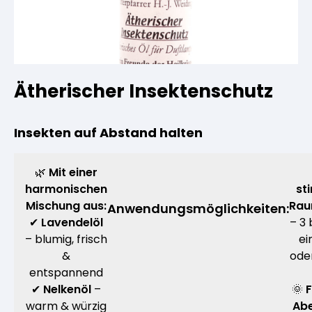
Kräuterpfarrer-Zentrum
Veranstaltungsberichte
Vereinsgründer Pfarrer Rauscher
Gesundheit
Freunde der Heilkräuter
Kloster- und Kräuterladen
Seminare mit Kräuterpfarrer Benedikt
Bio-Produkte
Ätherischer Insektenschutz
Mitglied werden!
Vereinsvorstellung
Unser Zentrum
Kräuterwanderungen
Essen & Trinken
Insekten auf Abstand halten
Unser Naturladen
Vereinsvorteile
Beratungsdienst
Ätherische Öle
🌿
Mit einer
harmonischen
st
Kräutergarten
Mischung aus:
Rau
Anwendungsmöglichkeiten:
Hautsalben
✔
Lavendelöl
– 3 
– blumig, frisch
ei
Angebote für Gruppen
&
oder
Kräuter-Auszüge
entspannend
✔
Nelkenöl
–
🌞
F
warm & würzig
Abe
Bücher