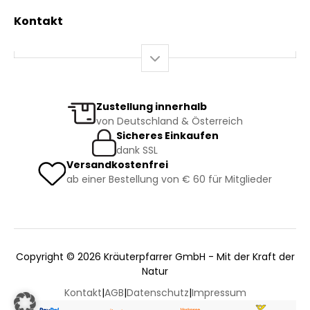
Mein Warenkorb
Versand und Lieferung
Kontakt
+43 2844 7070
Mo – Do: 08:00 – 16:00 Uhr
Fr: 08:00 – 12:00 Uhr
bestellung@kraeuterpfarrer.at
Zustellung innerhalb
von Deutschland & Österreich
Jetzt zum Newsletter anmelden
Sicheres Einkaufen
dank SSL
Versandkostenfrei
ab einer Bestellung von € 60 für Mitglieder
Copyright © 2026 Kräuterpfarrer GmbH - Mit der Kraft der
Natur
Kontakt
|
AGB
|
Datenschutz
|
Impressum