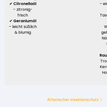
✔
Citronellaöl
– e
– zitronig-
frisch
Tas
✔
Geraniumöl
– leicht süßlich
W
& blumig
ge
Nä
Rau
Tro
Ker
Ho
Ätherischer Insektenschutz