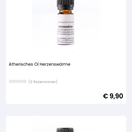
Ätherisches Öl Herzenswärme
(
0
Rezensionen)
Bewertet
mit
€
9,90
von
5,
basierend
auf
Kundenbewertung