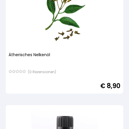
Ätherisches Nelkenöl
(
0
Rezensionen)
Bewertet
mit
€
8,90
von
5,
basierend
auf
Kundenbewertung