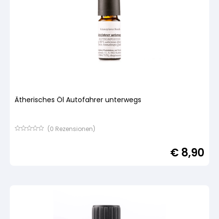
Ätherisches Öl Autofahrer unterwegs
(
0
Rezensionen)
Bewertet
mit
€
8,90
von
5,
basierend
auf
Kundenbewertung