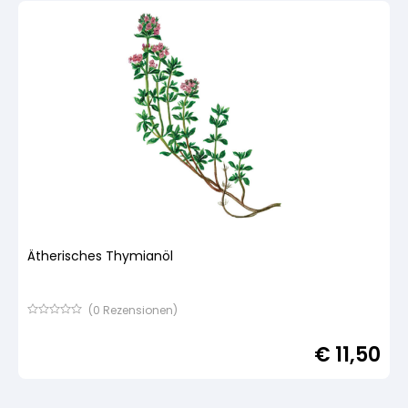
Ätherisches Thymianöl
(
0
Rezensionen)
Bewertet
mit
€
11,50
von
5,
basierend
auf
Kundenbewertung