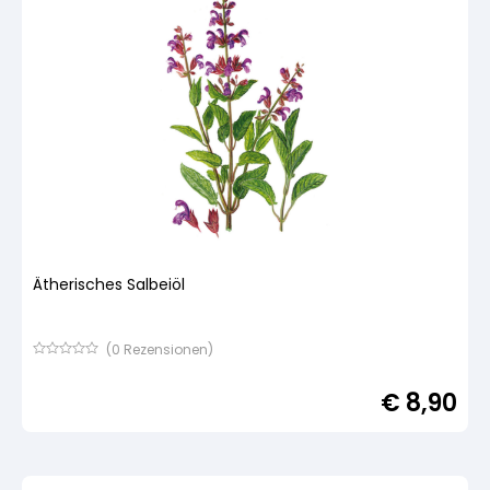
Ätherisches Salbeiöl
(
0
Rezensionen)
Bewertet
mit
€
8,90
von
5,
basierend
auf
Kundenbewertung