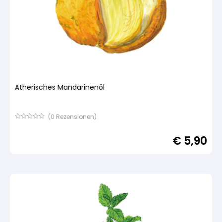
Ätherisches Mandarinenöl
(
0
Rezensionen)
Bewertet
mit
€
5,90
von
5,
basierend
auf
Kundenbewertung