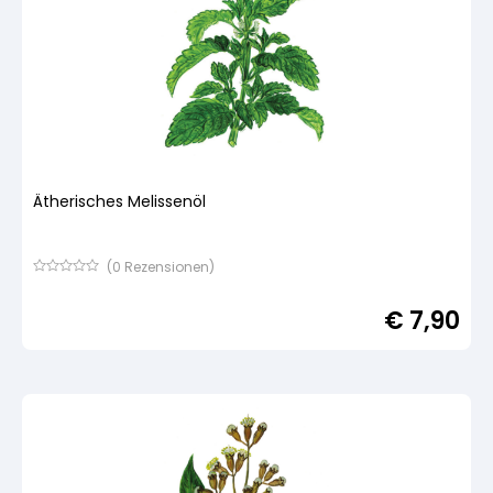
Ätherisches Melissenöl
(
0
Rezensionen)
Bewertet
mit
€
7,90
von
5,
basierend
auf
Kundenbewertung