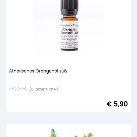
Ätherisches Orangenöl süß
(
0
Rezensionen)
Bewertet
mit
€
5,90
von
5,
basierend
auf
Kundenbewertung