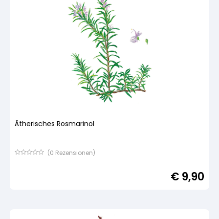
Ätherisches Rosmarinöl
(
0
Rezensionen)
Bewertet
mit
€
9,90
von
5,
basierend
auf
Kundenbewertung