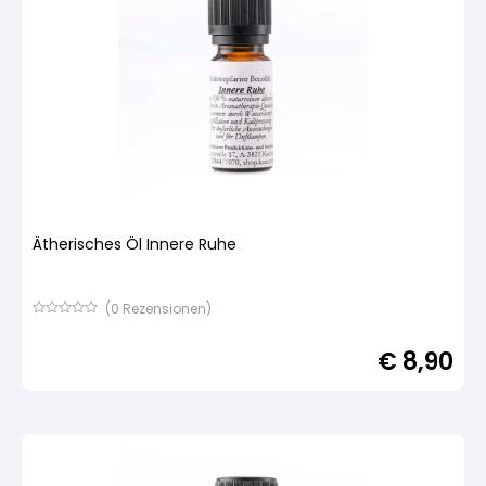
Ätherisches Öl Innere Ruhe
(
0
Rezensionen)
Bewertet
mit
€
8,90
von
5,
basierend
auf
Kundenbewertung