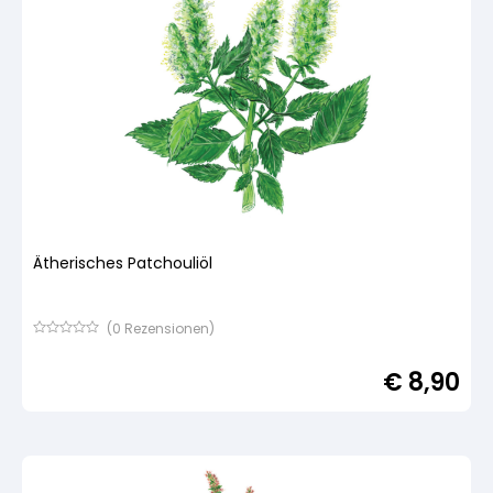
Ätherisches Patchouliöl
(
0
Rezensionen)
Bewertet
mit
€
8,90
von
5,
basierend
auf
Kundenbewertung