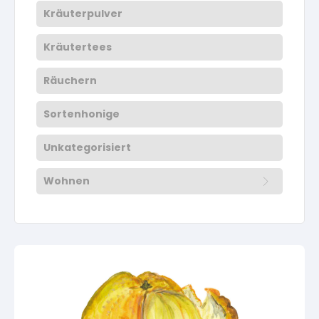
Kräuterpulver
Kräutertees
Räuchern
Sortenhonige
Unkategorisiert
Wohnen
Aus der eigenen Nähstube
Sonstiges