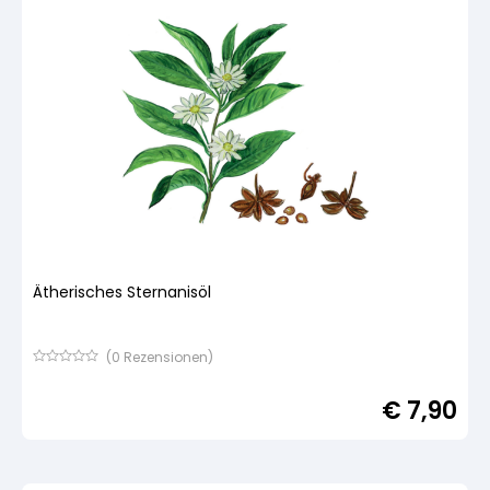
Ätherisches Sternanisöl
(
0
Rezensionen)
Bewertet
mit
€
7,90
von
5,
basierend
auf
Kundenbewertung