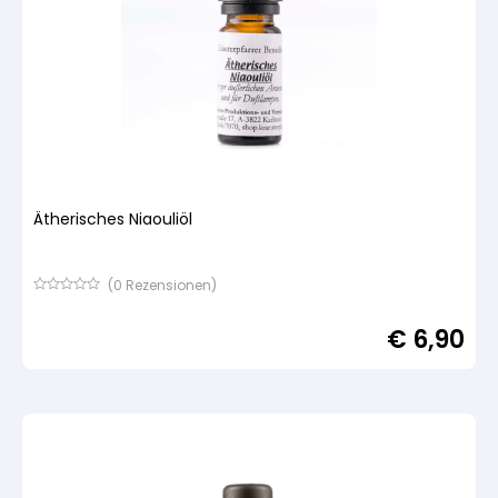
Ätherisches Niaouliöl
(
0
Rezensionen)
Bewertet
mit
€
6,90
von
5,
basierend
auf
Kundenbewertung