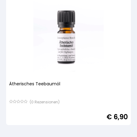
Ätherisches Teebaumöl
(
0
Rezensionen)
Bewertet
mit
€
6,90
von
5,
basierend
auf
Kundenbewertung