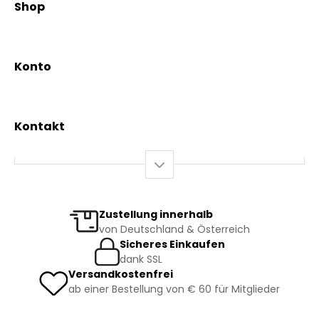
Shop
Vereinsgründer Pfarrer Rauscher
Aktionen
Beratungsdienst
Kräutertees
News & Events
Konto
Gesundheit
Mein Konto / Registrierung
Bio-Produkte
Mein Warenkorb
Versand und Lieferung
Kontakt
+43 2844 7070
Mo – Do: 08:00 – 16:00 Uhr
Fr: 08:00 – 12:00 Uhr
bestellung@kraeuterpfarrer.at
Zustellung innerhalb
von Deutschland & Österreich
Jetzt zum Newsletter anmelden
Sicheres Einkaufen
dank SSL
Versandkostenfrei
ab einer Bestellung von € 60 für Mitglieder