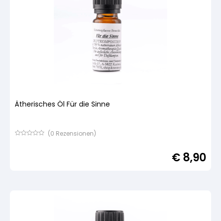
Ätherisches Öl Für die Sinne
(
0
Rezensionen)
Bewertet
mit
€
8,90
von
5,
basierend
auf
Kundenbewertung