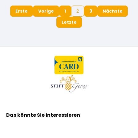
Erste
Vorige
1
2
3
Nächste
Letzte
Das könnte Sie interessieren
Kräuterpfarrer Benedikt
Kräuterpfarrer Weidinger