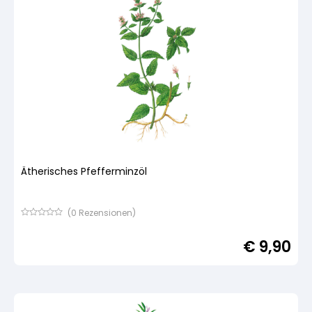
Ätherisches Pfefferminzöl
(
0
Rezensionen)
Bewertet
mit
€
9,90
von
5,
basierend
auf
Kundenbewertung