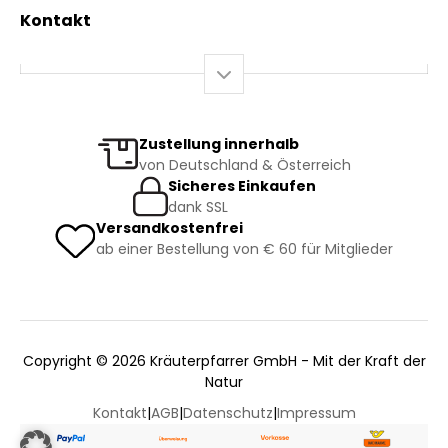
Mein Warenkorb
Versand und Lieferung
Kontakt
+43 2844 7070
Mo – Do: 08:00 – 16:00 Uhr
Fr: 08:00 – 12:00 Uhr
bestellung@kraeuterpfarrer.at
Zustellung innerhalb
von Deutschland & Österreich
Jetzt zum Newsletter anmelden
Sicheres Einkaufen
dank SSL
Versandkostenfrei
ab einer Bestellung von € 60 für Mitglieder
Copyright © 2026 Kräuterpfarrer GmbH - Mit der Kraft der
Natur
Kontakt
|
AGB
|
Datenschutz
|
Impressum