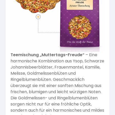
Kräuterpfarrer-Zentrum
Veranstaltungsberichte
Vereinsgründer Pfarrer Rauscher
Gesundheit
Freunde der Heilkräuter
Kloster- und Kräuterladen
Seminare mit Kräuterpfarrer Benedikt
Bio-Produkte
Mitglied werden!
Vereinsvorstellung
Unser Zentrum
Kräuterwanderungen
Essen & Trinken
Unser Naturladen
Vereinsvorteile
Teemischung „Muttertags-Freude“
– Eine
Beratungsdienst
Ätherische Öle
harmonische Kombination aus Ysop, Schwarze
Johannisbeerblätter, Frauenmantel, Kamille,
Melisse, Goldmelissenblüten und
Kräutergarten
Hautsalben
Ringelblumenblüten. Geschmacklich
überzeugt sie mit einer sanften Mischung aus
Angebote für Gruppen
frischen, blumigen und leicht würzigen Noten.
Kräuter-Auszüge
Die Goldmelissen- und Ringelblumenblüten
sorgen nicht nur für eine fröhliche Optik,
sondern auch für ein harmonisches und mildes
Bücher