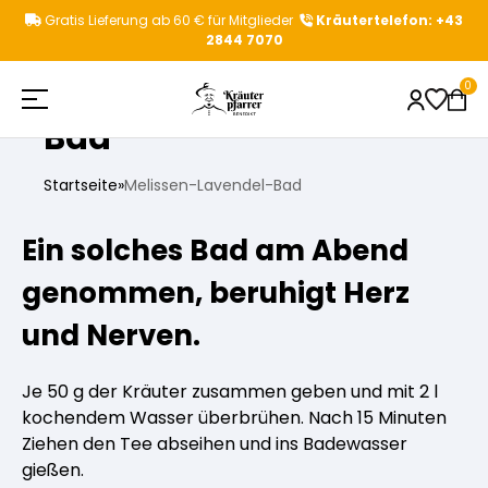
Zum
Gratis Lieferung ab 60 € für Mitglieder
Kräutertelefon: +43
Inhalt
2844 7070
springen
Melissen-Lavendel-
0
Bad
Startseite
»
Melissen-Lavendel-Bad
Shop
Beliebte Suchbegriffe
Ein solches Bad am Abend
genommen, beruhigt Herz
Kräuterpfarrer
Aktionen
Kategorievorschläge
und Nerven.
Gesundheitstipps
Kräuterpfarrer Benedikt
Kräutertees
Produktvorschläge
Je 50 g der Kräuter zusammen geben und mit 2 l
kochendem Wasser überbrühen. Nach 15 Minuten
News & Events
Kräuterpfarrer Weidinger
Einzelkräuter
Ziehen den Tee abseihen und ins Badewasser
gießen.