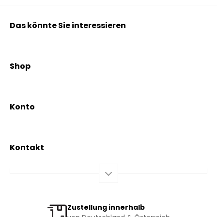
Das könnte Sie interessieren
Kräuterpfarrer Benedikt
Kräuterpfarrer Weidinger
Shop
Vereinsgründer Pfarrer Rauscher
Aktionen
Beratungsdienst
Kräutertees
News & Events
Konto
Gesundheit
Mein Konto / Registrierung
Bio-Produkte
Mein Warenkorb
Versand und Lieferung
Kontakt
+43 2844 7070
Mo – Do: 08:00 – 16:00 Uhr
Fr: 08:00 – 12:00 Uhr
bestellung@kraeuterpfarrer.at
Zustellung innerhalb