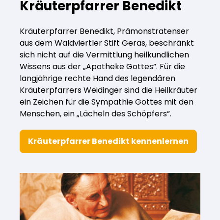
Kräuterpfarrer Benedikt
Kräuterpfarrer-Zentrum
Veranstaltungsberichte
Vereinsgründer Pfarrer Rauscher
Gesundheit
Kräuterpfarrer Benedikt, Prämonstratenser
Freunde der Heilkräuter
Kloster- und Kräuterladen
Seminare mit Kräuterpfarrer Benedikt
aus dem Waldviertler Stift Geras, beschränkt
Bio-Produkte
sich nicht auf die Vermittlung heilkundlichen
Wissens aus der „Apotheke Gottes”. Für die
Mitglied werden!
Vereinsvorstellung
Unser Zentrum
Kräuterwanderungen
langjährige rechte Hand des legendären
Essen & Trinken
Kräuterpfarrers Weidinger sind die Heilkräuter
ein Zeichen für die Sympathie Gottes mit den
Unser Naturladen
Vereinsvorteile
Beratungsdienst
Menschen, ein „Lächeln des Schöpfers”.
Ätherische Öle
Kräutergarten
Kräuterpfarrer Benedikt kennenlernen
Hautsalben
Angebote für Gruppen
Kräuter-Auszüge
Bücher