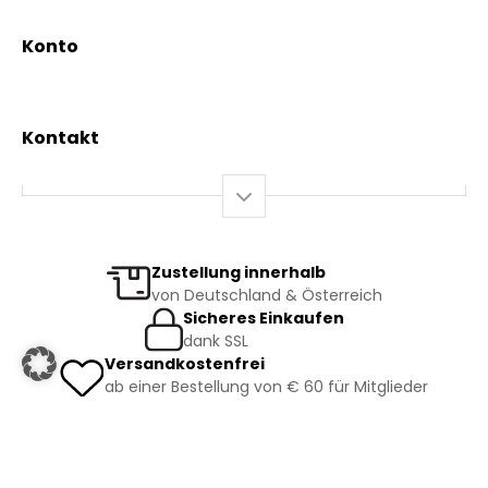
Beratungsdienst
Kräutertees
News & Events
Konto
Gesundheit
Mein Konto / Registrierung
Bio-Produkte
Mein Warenkorb
Versand und Lieferung
Kontakt
+43 2844 7070
Mo – Do: 08:00 – 16:00 Uhr
Fr: 08:00 – 12:00 Uhr
bestellung@kraeuterpfarrer.at
Zustellung innerhalb
von Deutschland & Österreich
Jetzt zum Newsletter anmelden
Sicheres Einkaufen
dank SSL
Versandkostenfrei
ab einer Bestellung von € 60 für Mitglieder