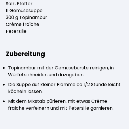
Salz, Pfeffer
Kräuterpfarrer-Zentrum
Veranstaltungsberichte
Vereinsgründer Pfarrer Rauscher
Gesundheit
1l Gemüsesuppe
300 g Topi­nam­bur
Freunde der Heilkräuter
Kloster- und Kräuterladen
Seminare mit Kräuterpfarrer Benedikt
Crème fraîche
Bio-Produkte
Petersilie
Mitglied werden!
Vereinsvorstellung
Unser Zentrum
Kräuterwanderungen
Essen & Trinken
Zubereitung
Unser Naturladen
Vereinsvorteile
Beratungsdienst
Ätherische Öle
Topinambur mit der Ge­müsebürste reinigen, in
Würfel schneiden und dazugeben.
Kräutergarten
Die Suppe auf kleiner Flamme ca 1/2 Stunde leicht
Hautsalben
köcheln lassen.
Mit dem Mixstab pürieren, mit etwas Crème
Angebote für Gruppen
Kräuter-Auszüge
fraîche verfeinern und mit Petersilie garnieren.
Bücher