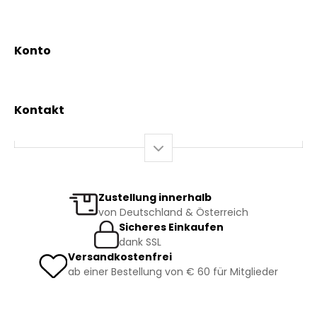
Aktionen
Beratungsdienst
Kräutertees
News & Events
Konto
Gesundheit
Mein Konto / Registrierung
Bio-Produkte
Mein Warenkorb
Versand und Lieferung
Kontakt
+43 2844 7070
Mo – Do: 08:00 – 16:00 Uhr
Fr: 08:00 – 12:00 Uhr
bestellung@kraeuterpfarrer.at
Zustellung innerhalb
von Deutschland & Österreich
Jetzt zum Newsletter anmelden
Sicheres Einkaufen
dank SSL
Versandkostenfrei
ab einer Bestellung von € 60 für Mitglieder