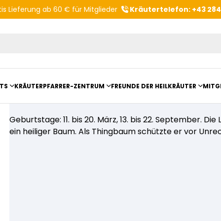
is Lieferung ab 60 € für Mitglieder
Kräutertelefon: +43 28
Produktvorschläge
TS
KRÄUTERPFARRER-ZENTRUM
FREUNDE DER HEILKRÄUTER
MITG
Die herzliche Linde
ltungsberichte
Kloster- und Kräuterladen
Vereinsvorstellung
Geburtstage: 11. bis 20. März, 13. bis 22. September. D
ein heiliger Baum. Als Thingbaum schützte er vor Unrec
mit Kräuterpfarrer Benedikt
Unser Zentrum
Vereinsvorteile
anderungen
Beratungsdienst
Kräutergarten
Angebote für Gruppen