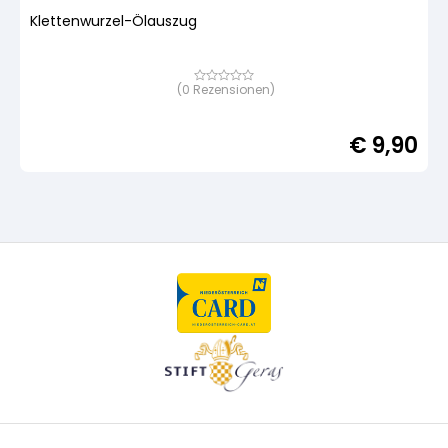
Klettenwurzel-Ölauszug
(
0
Rezensionen)
Bewertet
mit
von
5,
€
9,90
basierend
auf
Kundenbewertung