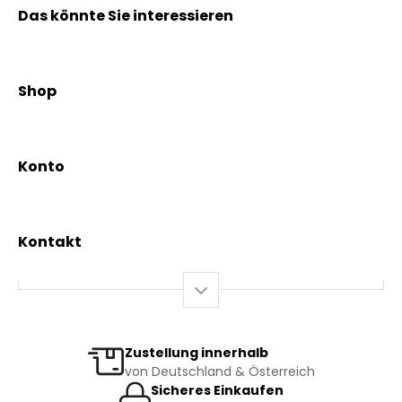
Das könnte Sie interessieren
Kräuterpfarrer Benedikt
Kräuterpfarrer Weidinger
Shop
Vereinsgründer Pfarrer Rauscher
Aktionen
Beratungsdienst
Kräutertees
News & Events
Konto
Gesundheit
Mein Konto / Registrierung
Bio-Produkte
Mein Warenkorb
Versand und Lieferung
Kontakt
+43 2844 7070
Mo – Do: 08:00 – 16:00 Uhr
Fr: 08:00 – 12:00 Uhr
bestellung@kraeuterpfarrer.at
Zustellung innerhalb
von Deutschland & Österreich
Jetzt zum Newsletter anmelden
Sicheres Einkaufen