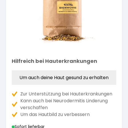
Kräuterpfarrer-Zentrum
Veranstaltungsberichte
Vereinsgründer Pfarrer Rauscher
Gesundheit
Freunde der Heilkräuter
Kloster- und Kräuterladen
Seminare mit Kräuterpfarrer Benedikt
Bio-Produkte
Mitglied werden!
Vereinsvorstellung
Unser Zentrum
Kräuterwanderungen
Essen & Trinken
Unser Naturladen
Hilfreich bei Hauterkrankungen
Vereinsvorteile
Beratungsdienst
Ätherische Öle
Um auch deine Haut gesund zu erhalten
Kräutergarten
Hautsalben
Zur Unterstützung bei Hauterkrankungen
Kann auch bei Neurodermitis Linderung
Angebote für Gruppen
Kräuter-Auszüge
verschaffen
Um das Hautbild zu verbessern
Bücher
Sofort lieferbar