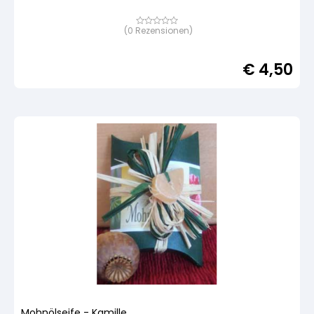
(
0
Rezensionen)
Bewertet
mit
von
5,
€
4,50
basierend
auf
Kundenbewertung
Mohnölseife - Kamille