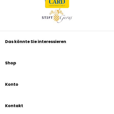
Das könnte Sie interessieren
Kräuterpfarrer Benedikt
Kräuterpfarrer Weidinger
Shop
Vereinsgründer Pfarrer Rauscher
Aktionen
Beratungsdienst
Kräutertees
News & Events
Konto
Gesundheit
Mein Konto / Registrierung
Bio-Produkte
Mein Warenkorb
Versand und Lieferung
Kontakt