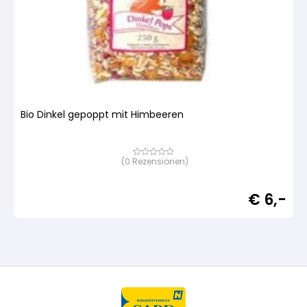
Bio Dinkel gepoppt mit Himbeeren
(
0
Rezensionen)
Bewertet
mit
von
5,
€
6,-
basierend
auf
Kundenbewertung