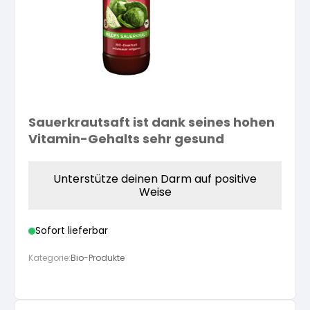
Kräuterpfarrer-Zentrum
Veranstaltungsberichte
Vereinsgründer Pfarrer Rauscher
Gesundheit
Freunde der Heilkräuter
Kloster- und Kräuterladen
Seminare mit Kräuterpfarrer Benedikt
Bio-Produkte
Mitglied werden!
Vereinsvorstellung
Unser Zentrum
Kräuterwanderungen
Essen & Trinken
Sauerkrautsaft ist dank seines hohen
Vitamin-Gehalts sehr gesund
Unser Naturladen
Vereinsvorteile
Beratungsdienst
Ätherische Öle
Unterstütze deinen Darm auf positive
Weise
Kräutergarten
Hautsalben
Sofort lieferbar
Angebote für Gruppen
Kräuter-Auszüge
Kategorie:
Bio-Produkte
Bücher