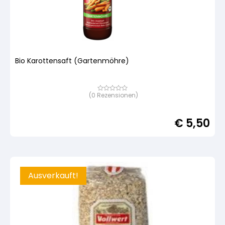
Bio Karottensaft (Gartenmöhre)
(
0
Rezensionen)
Bewertet
mit
von
5,
€
5,50
basierend
auf
Kundenbewertung
Ausverkauft!