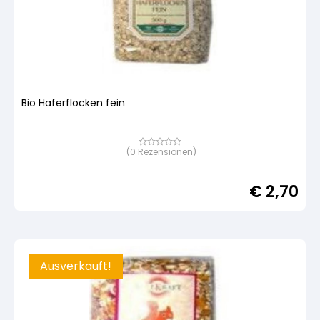
Bio Haferflocken fein
(
0
Rezensionen)
Bewertet
mit
von
5,
€
2,70
basierend
auf
Kundenbewertung
Ausverkauft!