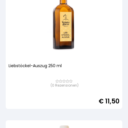
Liebstöckel-Auszug 250 ml
(
0
Rezensionen)
Bewertet
mit
von
5,
€
11,50
basierend
auf
Kundenbewertung