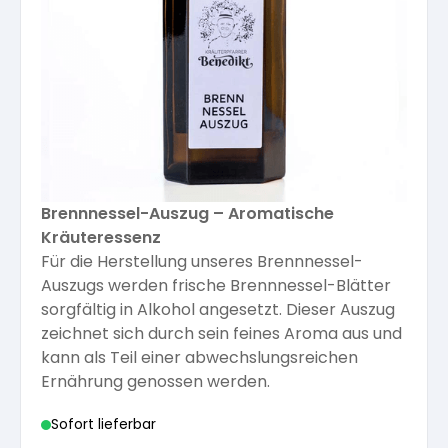
Kräuterpfarrer-Zentrum
Veranstaltungsberichte
Vereinsgründer Pfarrer Rauscher
Gesundheit
Freunde der Heilkräuter
Kloster- und Kräuterladen
Seminare mit Kräuterpfarrer Benedikt
Bio-Produkte
Mitglied werden!
Vereinsvorstellung
Unser Zentrum
Kräuterwanderungen
Essen & Trinken
Unser Naturladen
Vereinsvorteile
Brennnessel-Auszug – Aromatische
Beratungsdienst
Ätherische Öle
Kräuteressenz
Für die Herstellung unseres Brennnessel-
Auszugs werden frische Brennnessel-Blätter
Kräutergarten
Hautsalben
sorgfältig in Alkohol angesetzt. Dieser Auszug
zeichnet sich durch sein feines Aroma aus und
Angebote für Gruppen
kann als Teil einer abwechslungsreichen
Kräuter-Auszüge
Ernährung genossen werden.
Sofort lieferbar
Bücher