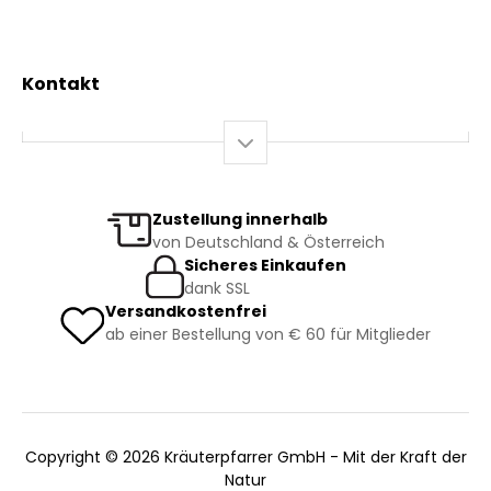
Gesundheit
Mein Konto / Registrierung
Bio-Produkte
Mein Warenkorb
Versand und Lieferung
Kontakt
+43 2844 7070
Mo – Do: 08:00 – 16:00 Uhr
Fr: 08:00 – 12:00 Uhr
bestellung@kraeuterpfarrer.at
Zustellung innerhalb
von Deutschland & Österreich
Jetzt zum Newsletter anmelden
Sicheres Einkaufen
dank SSL
Versandkostenfrei
ab einer Bestellung von € 60 für Mitglieder
Copyright © 2026 Kräuterpfarrer GmbH - Mit der Kraft der
Natur