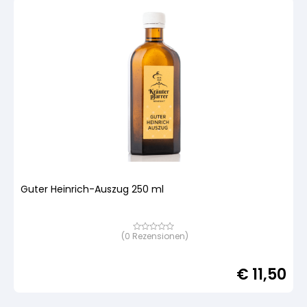
Guter Heinrich-Auszug 250 ml
(
0
Rezensionen)
Bewertet
mit
von
5,
€
11,50
basierend
auf
Kundenbewertung