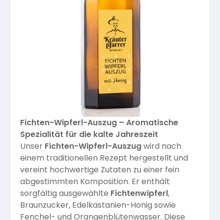
Kräuterpfarrer-Zentrum
Veranstaltungsberichte
Vereinsgründer Pfarrer Rauscher
Gesundheit
Freunde der Heilkräuter
Kloster- und Kräuterladen
Seminare mit Kräuterpfarrer Benedikt
Bio-Produkte
Mitglied werden!
Vereinsvorstellung
Unser Zentrum
Kräuterwanderungen
Essen & Trinken
Unser Naturladen
Vereinsvorteile
Beratungsdienst
Ätherische Öle
Fichten-Wipferl-Auszug – Aromatische
Spezialität für die kalte Jahreszeit
Kräutergarten
Unser
Fichten-Wipferl-Auszug
wird nach
Hautsalben
einem traditionellen Rezept hergestellt und
vereint hochwertige Zutaten zu einer fein
Angebote für Gruppen
abgestimmten Komposition. Er enthält
Kräuter-Auszüge
sorgfältig ausgewählte
Fichtenwipferl
,
Braunzucker, Edelkastanien-Honig sowie
Bücher
Fenchel- und Orangenblütenwasser. Diese