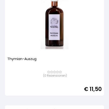
Thymian-Auszug
(
0
Rezensionen)
Bewertet
mit
von
5,
€
11,50
basierend
auf
Kundenbewertung