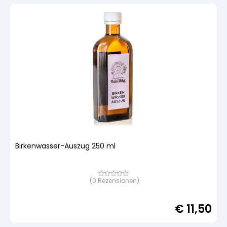
Birkenwasser-Auszug 250 ml
(
0
Rezensionen)
Bewertet
mit
von
5,
€
11,50
basierend
auf
Kundenbewertung