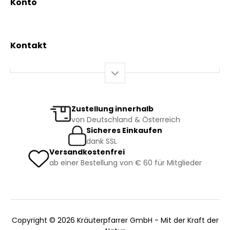
Konto
Gesundheit
Mein Konto / Registrierung
Bio-Produkte
Mein Warenkorb
Versand und Lieferung
Kontakt
+43 2844 7070
Mo – Do: 08:00 – 16:00 Uhr
Fr: 08:00 – 12:00 Uhr
bestellung@kraeuterpfarrer.at
Zustellung innerhalb
von Deutschland & Österreich
Jetzt zum Newsletter anmelden
Sicheres Einkaufen
dank SSL
Versandkostenfrei
ab einer Bestellung von € 60 für Mitglieder
Copyright © 2026 Kräuterpfarrer GmbH - Mit der Kraft der