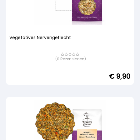
Vegetatives Nervengeflecht
(
0
Rezensionen)
Bewertet
mit
von
5,
€
9,90
basierend
auf
Kundenbewertung