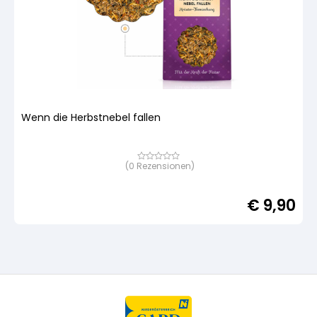
Wenn die Herbstnebel fallen
(
0
Rezensionen)
Bewertet
mit
von
5,
€
9,90
basierend
auf
Kundenbewertung