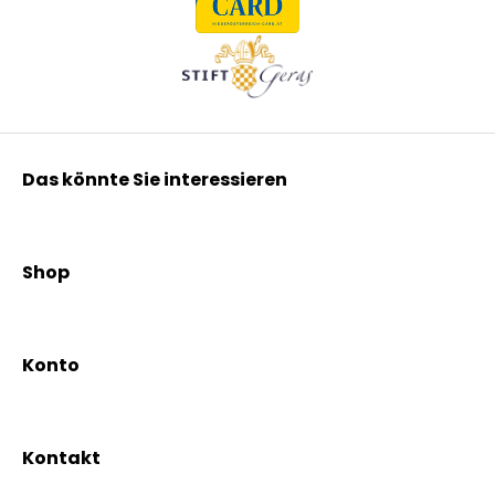
Das könnte Sie interessieren
Kräuterpfarrer Benedikt
Kräuterpfarrer Weidinger
Shop
Vereinsgründer Pfarrer Rauscher
Aktionen
Beratungsdienst
Kräutertees
News & Events
Konto
Gesundheit
Mein Konto / Registrierung
Bio-Produkte
Mein Warenkorb
Versand und Lieferung
Kontakt
+43 2844 7070