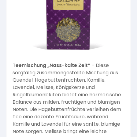
Kräuterpfarrer-Zentrum
Veranstaltungsberichte
Vereinsgründer Pfarrer Rauscher
Gesundheit
Freunde der Heilkräuter
Kloster- und Kräuterladen
Seminare mit Kräuterpfarrer Benedikt
Bio-Produkte
Mitglied werden!
Vereinsvorstellung
Unser Zentrum
Kräuterwanderungen
Essen & Trinken
Unser Naturladen
Vereinsvorteile
Teemischung „Nass-kalte Zeit“
– Diese
Beratungsdienst
Ätherische Öle
sorgfältig zusammengestellte Mischung aus
Quendel, Hagebuttenfrüchten, Kamille,
Lavendel, Melisse, Königskerze und
Kräutergarten
Hautsalben
Ringelblumenblüten bietet eine harmonische
Balance aus milden, fruchtigen und blumigen
Angebote für Gruppen
Noten. Die Hagebuttenfrüchte verleihen dem
Kräuter-Auszüge
Tee eine dezente Fruchtsäure, während
Kamille und Lavendel für eine sanfte, blumige
Note sorgen. Melisse bringt eine leichte
Bücher