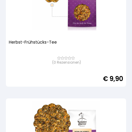
Herbst-Frühstücks-Tee
(
0
Rezensionen)
Bewertet
mit
von
5,
€
9,90
basierend
auf
Kundenbewertung