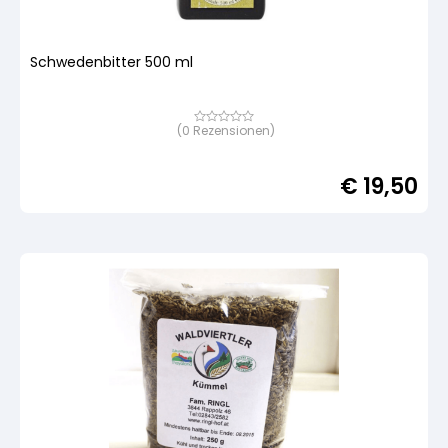
Schwedenbitter 500 ml
(
0
Rezensionen)
Bewertet
mit
von
5,
€
19,50
basierend
auf
Kundenbewertung