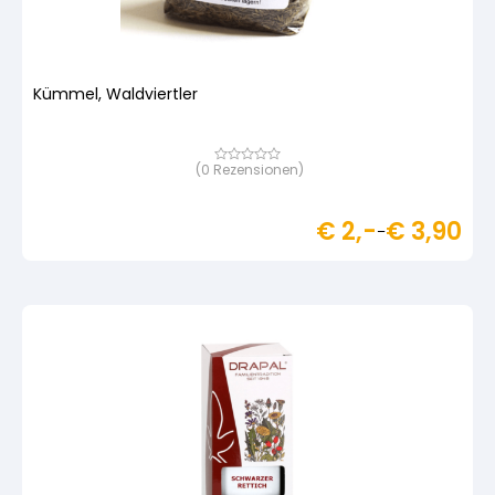
Kümmel, Waldviertler
(
0
Rezensionen)
Bewertet
mit
von
5,
€
2,-
€
3,90
basierend
–
auf
Kundenbewertung