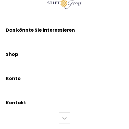
Das könnte Sie interessieren
Kräuterpfarrer Benedikt
Kräuterpfarrer Weidinger
Shop
Vereinsgründer Pfarrer Rauscher
Aktionen
Beratungsdienst
Kräutertees
News & Events
Konto
Gesundheit
Mein Konto / Registrierung
Bio-Produkte
Mein Warenkorb
Versand und Lieferung
Kontakt
+43 2844 7070
Mo – Do: 08:00 – 16:00 Uhr
Fr: 08:00 – 12:00 Uhr