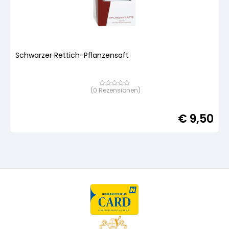
Schwarzer Rettich-Pflanzensaft
(
0
Rezensionen)
Bewertet
mit
von
5,
€
9,50
basierend
auf
Kundenbewertung