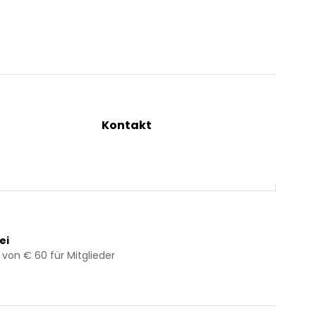
Kontakt
ng
+43 2844 7070
Mo – Do: 08:00 – 16:00 Uhr
Fr: 08:00 – 12:00 Uhr
bestellung@kraeuterpfarrer.at
ei
 von € 60 für Mitglieder
Jetzt zum Newsletter anmelden