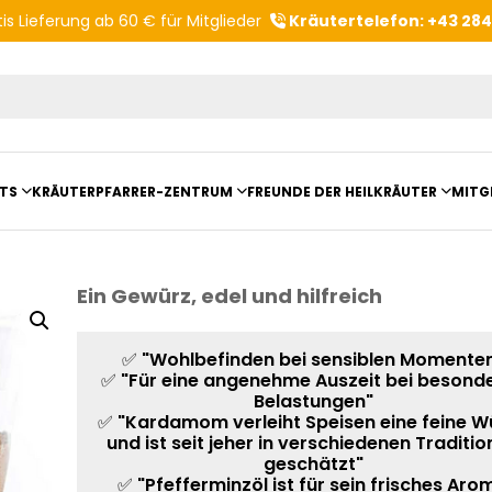
is Lieferung ab 60 € für Mitglieder
Kräutertelefon: +43 28
Produktvorschläge
TS
KRÄUTERPFARRER-ZENTRUM
FREUNDE DER HEILKRÄUTER
MITG
ltungsberichte
Kloster- und Kräuterladen
Vereinsvorstellung
Ein Gewürz, edel und hilfreich
mit Kräuterpfarrer Benedikt
Unser Zentrum
Vereinsvorteile
anderungen
Beratungsdienst
✅
"Wohlbefinden bei sensiblen Momente
✅
"Für eine angenehme Auszeit bei besond
Belastungen"
Kräutergarten
✅
"Kardamom verleiht Speisen eine feine W
und ist seit jeher in verschiedenen Traditi
Angebote für Gruppen
geschätzt"
✅
"Pfefferminzöl ist für sein frisches Aro