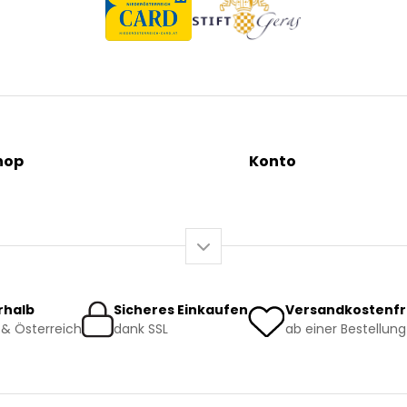
hop
Konto
tionen
Mein Konto / Registrieru
äutertees
Mein Warenkorb
sundheit
o-Produkte
rhalb
Sicheres Einkaufen
Versandkostenfr
& Österreich
dank SSL
ab einer Bestellung
rsand und Lieferung