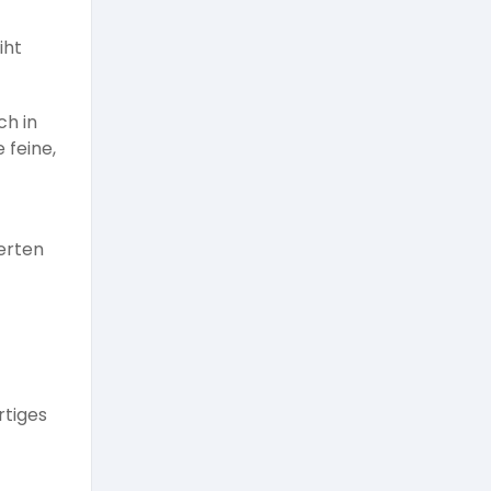
iht
ch in
 feine,
erten
rtiges