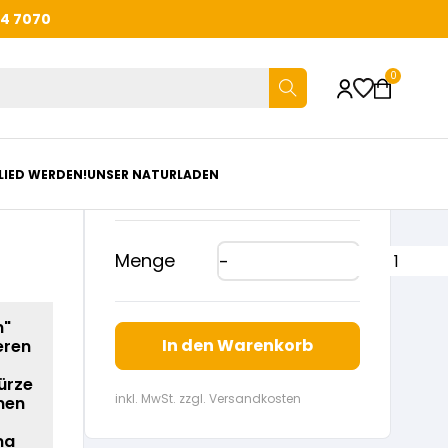
44 7070
0
€
8,20
LIED WERDEN!
UNSER NATURLADEN
Menge
n"
In den Warenkorb
eren
ürze
inkl. MwSt. zzgl. Versandkosten
onen
ma