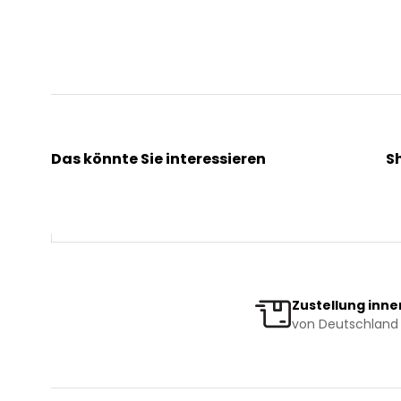
Das könnte Sie interessieren
S
Kräuterpfarrer Benedikt
Ak
Kräuterpfarrer Weidinger
Kr
Vereinsgründer Pfarrer Rauscher
Ge
Beratungsdienst
Bi
Zustellung inne
von Deutschland 
News & Events
Ve