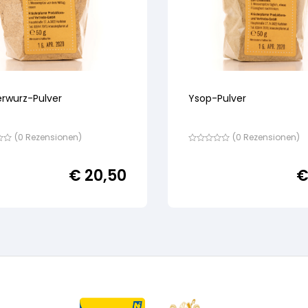
erwurz-Pulver
Ysop-Pulver
(
0
Rezensionen)
(
0
Rezensionen)
Bewertet
mit
von
€
20,50
5,
nd
basierend
auf
ewertung
Kundenbewertung