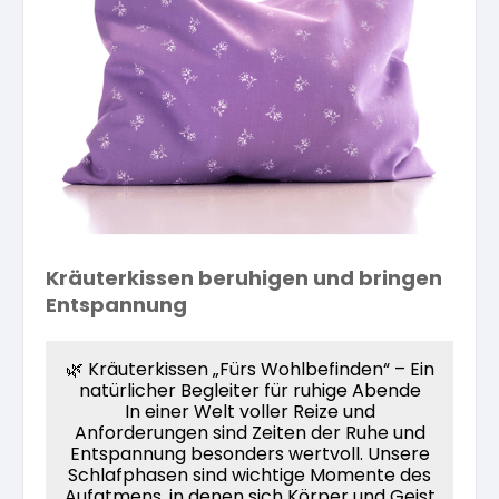
Kräuterpfarrer-Zentrum
Veranstaltungsberichte
Vereinsgründer Pfarrer Rauscher
Gesundheit
Freunde der Heilkräuter
Kloster- und Kräuterladen
Seminare mit Kräuterpfarrer Benedikt
Bio-Produkte
Mitglied werden!
Vereinsvorstellung
Unser Zentrum
Kräuterwanderungen
Essen & Trinken
Unser Naturladen
Vereinsvorteile
Beratungsdienst
Ätherische Öle
Kräuterkissen beruhigen und bringen
Entspannung
Kräutergarten
Hautsalben
🌿 Kräuterkissen „Fürs Wohlbefinden“ – Ein
natürlicher Begleiter für ruhige Abende
Angebote für Gruppen
In einer Welt voller Reize und
Kräuter-Auszüge
Anforderungen sind Zeiten der Ruhe und
Entspannung besonders wertvoll. Unsere
Schlafphasen sind wichtige Momente des
Bücher
Aufatmens, in denen sich Körper und Geist