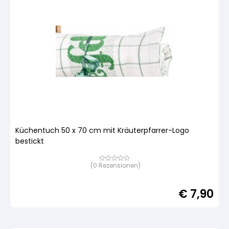
Küchentuch 50 x 70 cm mit Kräuterpfarrer-Logo
bestickt
(
0
Rezensionen)
Bewertet
mit
von
5,
€
7,90
basierend
auf
Kundenbewertung