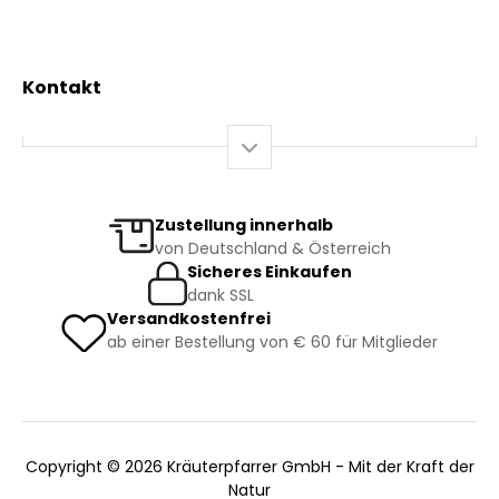
Gesundheit
Mein Konto / Registrierung
Bio-Produkte
Mein Warenkorb
Versand und Lieferung
Kontakt
+43 2844 7070
Mo – Do: 08:00 – 16:00 Uhr
Fr: 08:00 – 12:00 Uhr
bestellung@kraeuterpfarrer.at
Zustellung innerhalb
von Deutschland & Österreich
Jetzt zum Newsletter anmelden
Sicheres Einkaufen
dank SSL
Versandkostenfrei
ab einer Bestellung von € 60 für Mitglieder
Copyright © 2026 Kräuterpfarrer GmbH - Mit der Kraft der
Natur