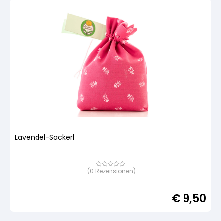
Lavendel-Sackerl
(
0
Rezensionen)
Bewertet
mit
von
5,
€
9,50
basierend
auf
Kundenbewertung