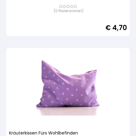
(
0
Rezensionen)
Bewertet
mit
von
5,
€
4,70
basierend
auf
Kundenbewertung
Kräuterkissen Fürs Wohlbefinden