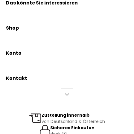
Das könnte Sie interessieren
Kräuterpfarrer Benedikt
Kräuterpfarrer Weidinger
Shop
Vereinsgründer Pfarrer Rauscher
Aktionen
Beratungsdienst
Kräutertees
News & Events
Konto
Gesundheit
Mein Konto / Registrierung
Bio-Produkte
Mein Warenkorb
Versand und Lieferung
Kontakt
+43 2844 7070
Mo – Do: 08:00 – 16:00 Uhr
Fr: 08:00 – 12:00 Uhr
bestellung@kraeuterpfarrer.at
Zustellung innerhalb
von Deutschland & Österreich
Jetzt zum Newsletter anmelden
Sicheres Einkaufen