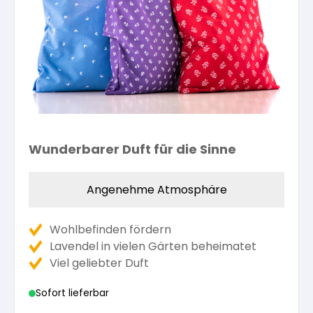
Kräuterpfarrer-Zentrum
Veranstaltungsberichte
Vereinsgründer Pfarrer Rauscher
Gesundheit
Freunde der Heilkräuter
Kloster- und Kräuterladen
Seminare mit Kräuterpfarrer Benedikt
Bio-Produkte
Mitglied werden!
Vereinsvorstellung
Unser Zentrum
Kräuterwanderungen
Essen & Trinken
Unser Naturladen
Wunderbarer Duft für die Sinne
Vereinsvorteile
Beratungsdienst
Ätherische Öle
Angenehme Atmosphäre
Kräutergarten
Hautsalben
Wohlbefinden fördern
Lavendel in vielen Gärten beheimatet
Angebote für Gruppen
Kräuter-Auszüge
Viel geliebter Duft
Sofort lieferbar
Bücher