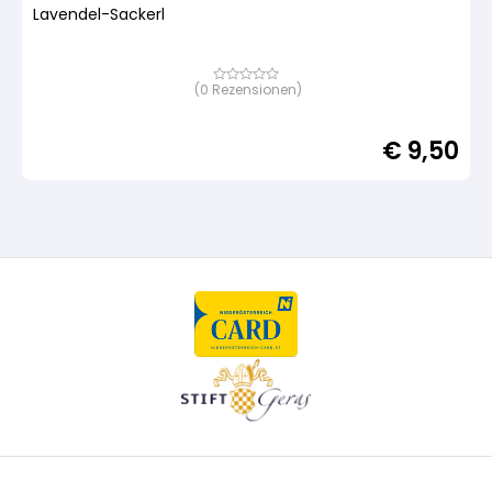
Lavendel-Sackerl
(
0
Rezensionen)
Bewertet
mit
von
5,
€
9,50
basierend
auf
Kundenbewertung