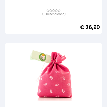
(
0
Rezensionen)
Bewertet
mit
von
5,
€
26,90
basierend
auf
Kundenbewertung