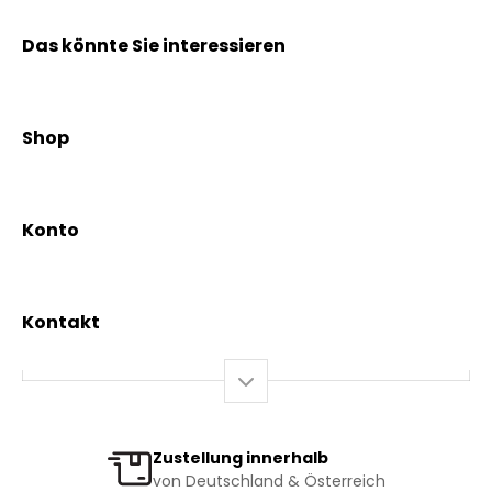
Das könnte Sie interessieren
Kräuterpfarrer Benedikt
Kräuterpfarrer Weidinger
Shop
Vereinsgründer Pfarrer Rauscher
Aktionen
Beratungsdienst
Kräutertees
News & Events
Konto
Gesundheit
Mein Konto / Registrierung
Bio-Produkte
Mein Warenkorb
Versand und Lieferung
Kontakt
+43 2844 7070
Mo – Do: 08:00 – 16:00 Uhr
Fr: 08:00 – 12:00 Uhr
bestellung@kraeuterpfarrer.at
Zustellung innerhalb
von Deutschland & Österreich