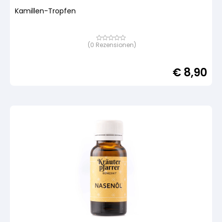
Kamillen-Tropfen
(
0
Rezensionen)
Bewertet
mit
von
5,
€
8,90
basierend
auf
Kundenbewertung