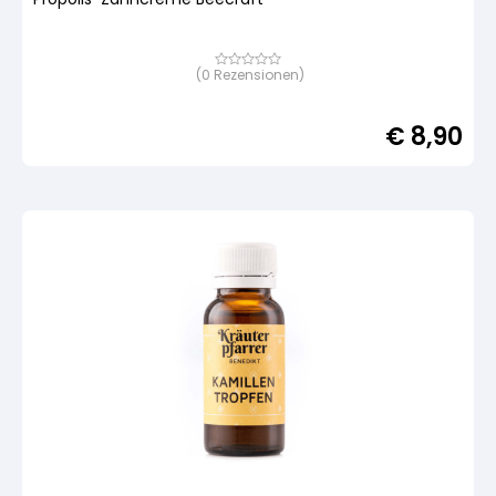
(
0
Rezensionen)
Bewertet
mit
von
5,
€
8,90
basierend
auf
Kundenbewertung