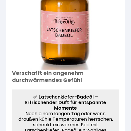
Kräuterpfarrer-Zentrum
Veranstaltungsberichte
Vereinsgründer Pfarrer Rauscher
Gesundheit
Freunde der Heilkräuter
Kloster- und Kräuterladen
Seminare mit Kräuterpfarrer Benedikt
Bio-Produkte
Mitglied werden!
Vereinsvorstellung
Unser Zentrum
Kräuterwanderungen
Essen & Trinken
Unser Naturladen
Vereinsvorteile
Beratungsdienst
Ätherische Öle
Verschafft ein angenehm
durchwärmendes Gefühl
Kräutergarten
Hautsalben
✅
Latschenkiefer-Badeöl –
Erfrischender Duft für entspannte
Angebote für Gruppen
Momente
Kräuter-Auszüge
Nach einem langen Tag oder wenn
draußen kühle Temperaturen herrschen,
schenkt ein warmes Bad mit
Bücher
Latschenkiefer-Badeöl ein wohliges