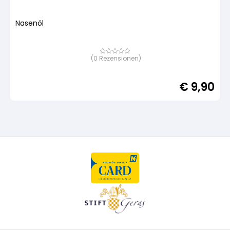
Nasenöl
(
0
Rezensionen)
Bewertet
mit
von
5,
€
9,90
basierend
auf
Kundenbewertung