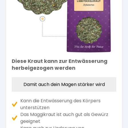
Kräuterpfarrer-Zentrum
Veranstaltungsberichte
Vereinsgründer Pfarrer Rauscher
Gesundheit
Freunde der Heilkräuter
Kloster- und Kräuterladen
Seminare mit Kräuterpfarrer Benedikt
Bio-Produkte
Mitglied werden!
Vereinsvorstellung
Unser Zentrum
Kräuterwanderungen
Essen & Trinken
Unser Naturladen
Diese Kraut kann zur Entwässerung
Vereinsvorteile
Beratungsdienst
Ätherische Öle
herbeigezogen werden
Kräutergarten
Damit auch dein Magen stärker wird
Hautsalben
Kann die Entwässerung des Körpers
Angebote für Gruppen
Kräuter-Auszüge
unterstützen
Das Maggikraut ist auch gut als Gewürz
geeignet
Bücher