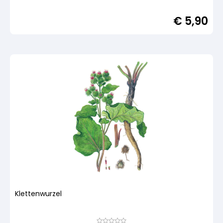
mit
von
5,
€
5,90
basierend
auf
Kundenbewertung
Klettenwurzel