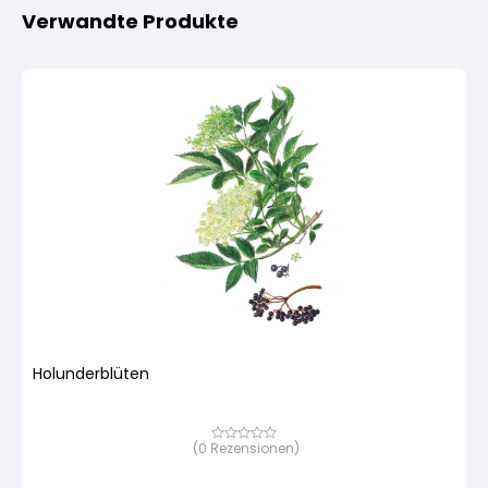
Verwandte Produkte
Holunderblüten
(
0
Rezensionen)
Bewertet
mit
von