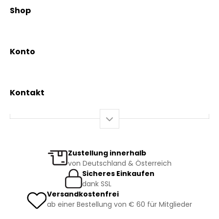
Kräuterpfarrer Weidinger
Shop
Vereinsgründer Pfarrer Rauscher
Aktionen
Beratungsdienst
Kräutertees
News & Events
Konto
Gesundheit
Mein Konto / Registrierung
Bio-Produkte
Mein Warenkorb
Versand und Lieferung
Kontakt
+43 2844 7070
Mo – Do: 08:00 – 16:00 Uhr
Fr: 08:00 – 12:00 Uhr
bestellung@kraeuterpfarrer.at
Zustellung innerhalb
von Deutschland & Österreich
Jetzt zum Newsletter anmelden
Sicheres Einkaufen
dank SSL
Versandkostenfrei
ab einer Bestellung von € 60 für Mitglieder