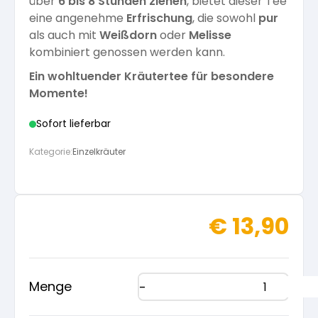
über
6 bis 8 Stunden ziehen
, bietet dieser Tee
eine angenehme
Erfrischung
, die sowohl
pur
als auch mit
Weißdorn
oder
Melisse
kombiniert genossen werden kann.
Ein wohltuender Kräutertee für besondere
Momente!
Sofort lieferbar
Kategorie:
Einzelkräuter
€
13,90
Menge