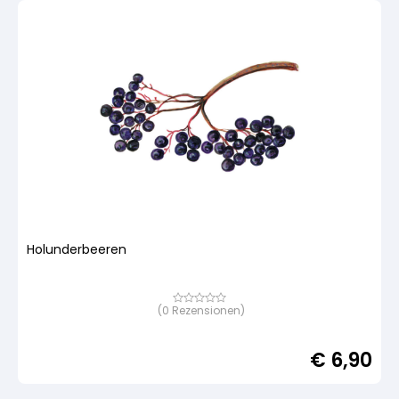
Holunderbeeren
(
0
Rezensionen)
Bewertet
mit
von
5,
€
6,90
basierend
auf
Kundenbewertung