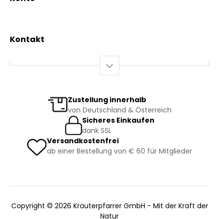
Gesundheit
Mein Konto / Registrierung
Bio-Produkte
Mein Warenkorb
Versand und Lieferung
Kontakt
+43 2844 7070
Mo – Do: 08:00 – 16:00 Uhr
Fr: 08:00 – 12:00 Uhr
bestellung@kraeuterpfarrer.at
Zustellung innerhalb
von Deutschland & Österreich
Jetzt zum Newsletter anmelden
Sicheres Einkaufen
dank SSL
Versandkostenfrei
ab einer Bestellung von € 60 für Mitglieder
Copyright © 2026 Kräuterpfarrer GmbH - Mit der Kraft der
Natur