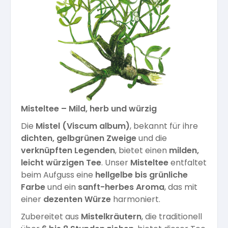
Kräuterpfarrer-Zentrum
Veranstaltungsberichte
Vereinsgründer Pfarrer Rauscher
Gesundheit
Freunde der Heilkräuter
Kloster- und Kräuterladen
Seminare mit Kräuterpfarrer Benedikt
Bio-Produkte
Mitglied werden!
Vereinsvorstellung
Unser Zentrum
Kräuterwanderungen
Essen & Trinken
Unser Naturladen
Vereinsvorteile
Misteltee – Mild, herb und würzig
Beratungsdienst
Ätherische Öle
Die
Mistel (Viscum album)
, bekannt für ihre
dichten, gelbgrünen Zweige
und die
Kräutergarten
verknüpften Legenden
, bietet einen
milden,
Hautsalben
leicht würzigen Tee
. Unser
Misteltee
entfaltet
beim Aufguss eine
hellgelbe bis grünliche
Angebote für Gruppen
Farbe
und ein
sanft-herbes Aroma
, das mit
Kräuter-Auszüge
einer
dezenten Würze
harmoniert.
Zubereitet aus
Mistelkräutern
, die traditionell
Bücher