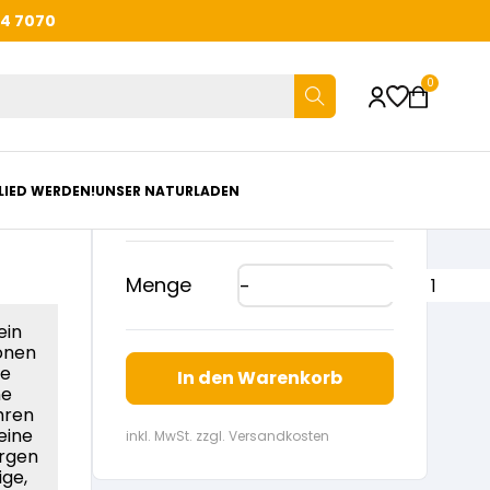
44 7070
0
€
10,90
LIED WERDEN!
UNSER NATURLADEN
Menge
 ein
ionen
ne
In den Warenkorb
ne
hren
eine
inkl. MwSt. zzgl. Versandkosten
argen
ige,