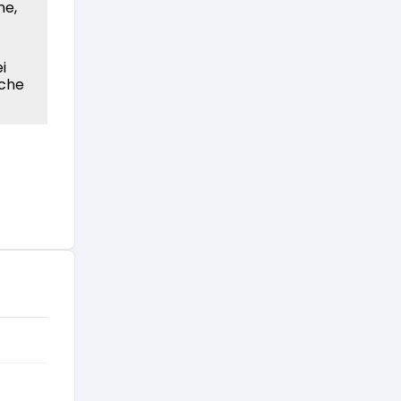
he,
i
ache