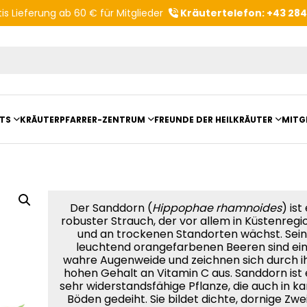
is Lieferung ab 60 € für Mitglieder
Kräutertelefon: +43 28
Produktvorschläge
TS
KRÄUTERPFARRER-ZENTRUM
FREUNDE DER HEILKRÄUTER
MITG
ltungsberichte
Kloster- und Kräuterladen
Vereinsvorstellung
mit Kräuterpfarrer Benedikt
Unser Zentrum
Vereinsvorteile
Der Sanddorn (
Hippophae rhamnoides
) ist
robuster Strauch, der vor allem in Küstenreg
anderungen
Beratungsdienst
und an trockenen Standorten wächst. Sei
leuchtend orangefarbenen Beeren sind ei
Kräutergarten
wahre Augenweide und zeichnen sich durch i
hohen Gehalt an Vitamin C aus. Sanddorn ist 
sehr widerstandsfähige Pflanze, die auch in k
Angebote für Gruppen
Böden gedeiht. Sie bildet dichte, dornige Zwe