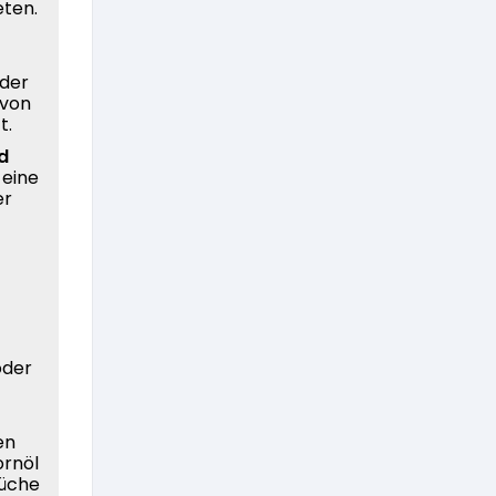
eten.
oder
 von
t.
d
 eine
er
oder
en
ornöl
Küche