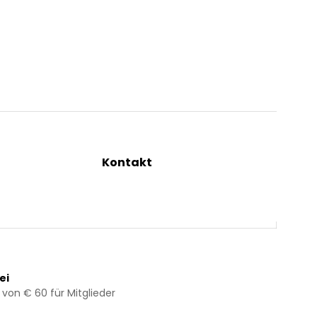
Kontakt
ng
+43 2844 7070
Mo – Do: 08:00 – 16:00 Uhr
Fr: 08:00 – 12:00 Uhr
bestellung@kraeuterpfarrer.at
ei
 von € 60 für Mitglieder
Jetzt zum Newsletter anmelden