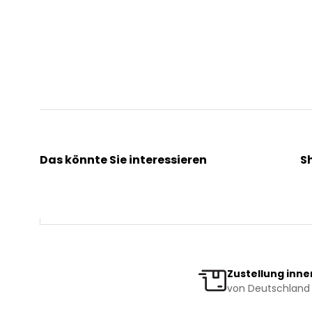
Das könnte Sie interessieren
S
Kräuterpfarrer Benedikt
Ak
Kräuterpfarrer Weidinger
Kr
Vereinsgründer Pfarrer Rauscher
Ge
Beratungsdienst
Bi
Zustellung inne
von Deutschland 
News & Events
Ve