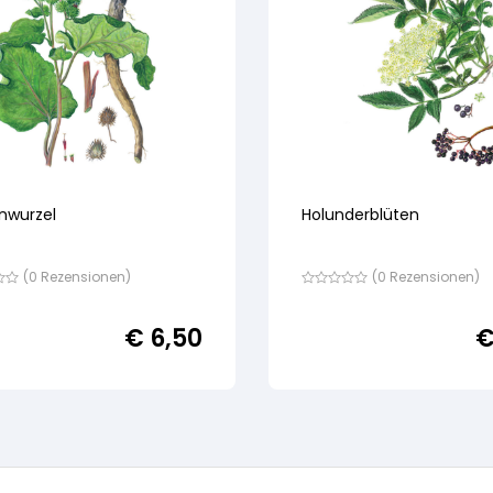
nwurzel
Holunderblüten
(
0
Rezensionen)
(
0
Rezensionen)
Bewertet
mit
von
€
6,50
5,
nd
basierend
auf
ewertung
Kundenbewertung