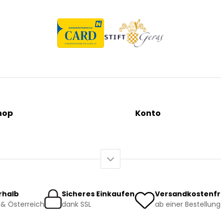
hop
Konto
tionen
Mein Konto / Registrieru
äutertees
Mein Warenkorb
sundheit
o-Produkte
rhalb
Sicheres Einkaufen
Versandkostenfr
& Österreich
dank SSL
ab einer Bestellung
rsand und Lieferung