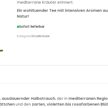
mediterrane Kräuter erinnert.
Ein wohltuender Tee mit intensiven Aromen au
Natur!
Sofort lieferbar
Kategorie:
Einzelkräuter
r, ausdauernder Halbstrauch
, der in
mediterranen Regi
lättchen
und den
zarten, violetten bis rosafarbenen Blü