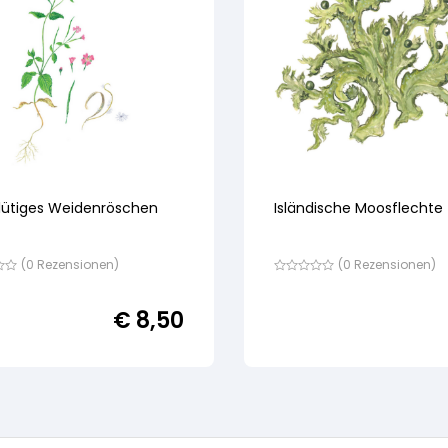
blütiges Weidenröschen
Isländische Moosflechte
(
0
Rezensionen)
(
0
Rezensionen)
Bewertet
mit
von
€
8,50
5,
nd
basierend
auf
ewertung
Kundenbewertung