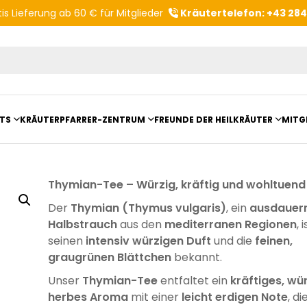
is Lieferung ab 60 € für Mitglieder
Kräutertelefon: +43 28
Produktvorschläge
TS
KRÄUTERPFARRER-ZENTRUM
FREUNDE DER HEILKRÄUTER
MITG
ltungsberichte
Kloster- und Kräuterladen
Vereinsvorstellung
Thymian-Tee – Würzig, kräftig und wohltuend
mit Kräuterpfarrer Benedikt
Unser Zentrum
Vereinsvorteile
Der
Thymian (Thymus vulgaris)
, ein
ausdauer
anderungen
Beratungsdienst
Halbstrauch
aus den
mediterranen Regionen
, 
seinen
intensiv würzigen Duft
und die
feinen,
Kräutergarten
graugrünen Blättchen
bekannt.
Unser
Thymian-Tee
entfaltet ein
kräftiges, wü
Angebote für Gruppen
herbes Aroma
mit einer
leicht erdigen Note
, di