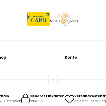
hop
Konto
tionen
Mein Konto / Registrieru
äutertees
Mein Warenkorb
sundheit
o-Produkte
rhalb
Sicheres Einkaufen
Versandkostenfr
& Österreich
dank SSL
ab einer Bestellung
rsand und Lieferung