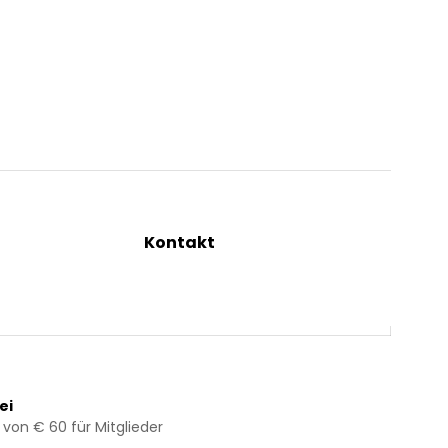
Kontakt
ng
+43 2844 7070
Mo – Do: 08:00 – 16:00 Uhr
Fr: 08:00 – 12:00 Uhr
bestellung@kraeuterpfarrer.at
ei
 von € 60 für Mitglieder
Jetzt zum Newsletter anmelden