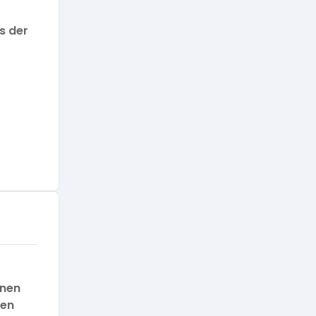
s der
onen
ten