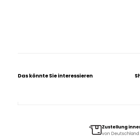
Das könnte Sie interessieren
S
Kräuterpfarrer Benedikt
Ak
Kräuterpfarrer Weidinger
Kr
Vereinsgründer Pfarrer Rauscher
Ge
Beratungsdienst
Bi
Zustellung inne
von Deutschland 
News & Events
Ve