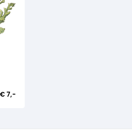
€
7,-