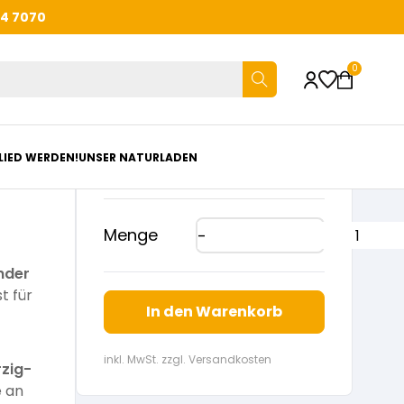
44 7070
0
€
6,50
LIED WERDEN!
UNSER NATURLADEN
Menge
nder
ist für
In den Warenkorb
inkl. MwSt. zzgl. Versandkosten
rzig-
e an