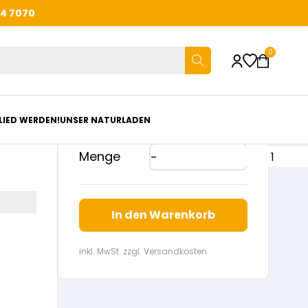
44 7070
0
Größe
LIED WERDEN!
UNSER NATURLADEN
Menge
In den Warenkorb
inkl. MwSt. zzgl. Versandkosten