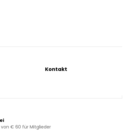
Kontakt
ng
+43 2844 7070
Mo – Do: 08:00 – 16:00 Uhr
Fr: 08:00 – 12:00 Uhr
bestellung@kraeuterpfarrer.at
ei
 von € 60 für Mitglieder
Jetzt zum Newsletter anmelden