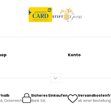
hop
Konto
tionen
Mein Konto / Registrieru
äutertees
Mein Warenkorb
sundheit
o-Produkte
rhalb
Sicheres Einkaufen
Versandkostenfr
& Österreich
dank SSL
ab einer Bestellung
rsand und Lieferung