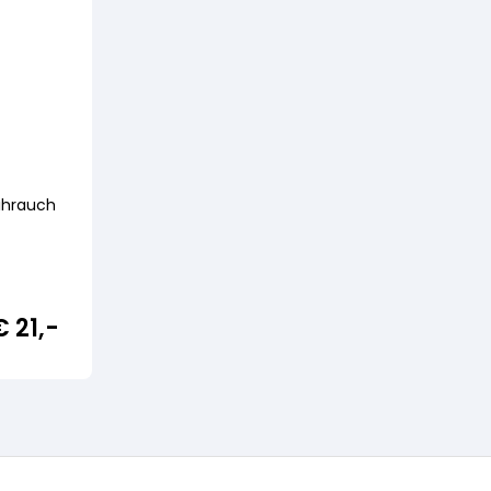
ihrauch
€
21,-