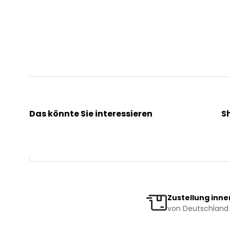
Das könnte Sie interessieren
S
Kräuterpfarrer Benedikt
Ak
Kräuterpfarrer Weidinger
Kr
Vereinsgründer Pfarrer Rauscher
Ge
Beratungsdienst
Bi
Zustellung inne
von Deutschland 
News & Events
Ve