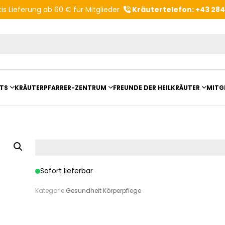
is Lieferung ab 60 € für Mitglieder
Kräutertelefon: +43 28
Produktvorschläge
TS
KRÄUTERPFARRER-ZENTRUM
FREUNDE DER HEILKRÄUTER
MITG
ltungsberichte
Kloster- und Kräuterladen
Vereinsvorstellung
mit Kräuterpfarrer Benedikt
Unser Zentrum
Vereinsvorteile
anderungen
Beratungsdienst
Sofort lieferbar
Kräutergarten
Kategorie:
Gesundheit Körperpflege
Angebote für Gruppen