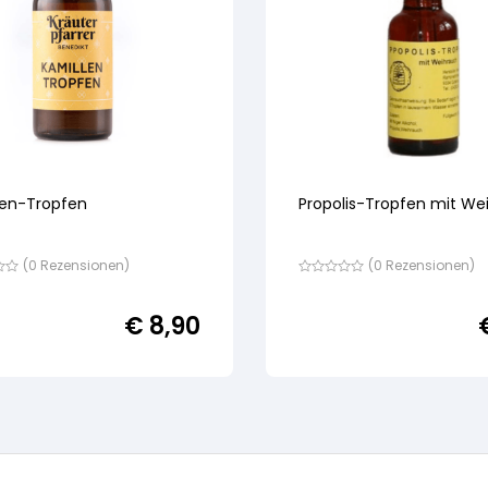
len-Tropfen
Propolis-Tropfen mit We
(
0
Rezensionen)
(
0
Rezensionen)
Bewertet
mit
von
€
8,90
5,
nd
basierend
auf
ewertung
Kundenbewertung