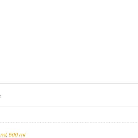
t
 ml
,
500 ml