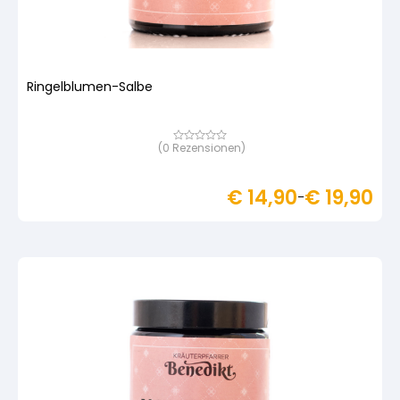
Ringelblumen-Salbe
(
0
Rezensionen)
Bewertet
mit
von
5,
€
14,90
€
19,90
basierend
–
auf
Kundenbewertung