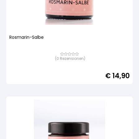
Rosmarin-Salbe
(
0
Rezensionen)
Bewertet
mit
von
5,
€
14,90
basierend
auf
Kundenbewertung