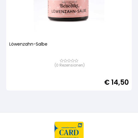
Löwenzahn-Salbe
(
0
Rezensionen)
Bewertet
mit
von
5,
€
14,50
basierend
auf
Kundenbewertung