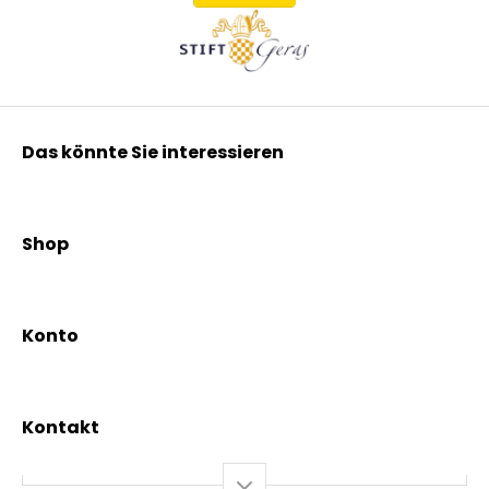
Das könnte Sie interessieren
Kräuterpfarrer Benedikt
Kräuterpfarrer Weidinger
Shop
Vereinsgründer Pfarrer Rauscher
Aktionen
Beratungsdienst
Kräutertees
News & Events
Konto
Gesundheit
Mein Konto / Registrierung
Bio-Produkte
Mein Warenkorb
Versand und Lieferung
Kontakt
+43 2844 7070
Mo – Do: 08:00 – 16:00 Uhr