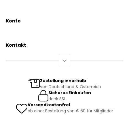
Aktionen
Beratungsdienst
Kräutertees
News & Events
Konto
Gesundheit
Mein Konto / Registrierung
Bio-Produkte
Mein Warenkorb
Versand und Lieferung
Kontakt
+43 2844 7070
Mo – Do: 08:00 – 16:00 Uhr
Fr: 08:00 – 12:00 Uhr
bestellung@kraeuterpfarrer.at
Zustellung innerhalb
von Deutschland & Österreich
Jetzt zum Newsletter anmelden
Sicheres Einkaufen
dank SSL
Versandkostenfrei
ab einer Bestellung von € 60 für Mitglieder