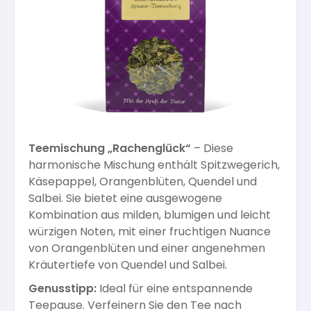
Kräuterpfarrer-Zentrum
Veranstaltungsberichte
Vereinsgründer Pfarrer Rauscher
Gesundheit
Freunde der Heilkräuter
Kloster- und Kräuterladen
Seminare mit Kräuterpfarrer Benedikt
Bio-Produkte
Mitglied werden!
Vereinsvorstellung
Unser Zentrum
Kräuterwanderungen
Essen & Trinken
Unser Naturladen
Vereinsvorteile
Teemischung „Rachenglück“
– Diese
Beratungsdienst
Ätherische Öle
harmonische Mischung enthält Spitzwegerich,
Käsepappel, Orangenblüten, Quendel und
Salbei. Sie bietet eine ausgewogene
Kräutergarten
Hautsalben
Kombination aus milden, blumigen und leicht
würzigen Noten, mit einer fruchtigen Nuance
Angebote für Gruppen
von Orangenblüten und einer angenehmen
Kräuter-Auszüge
Kräutertiefe von Quendel und Salbei.
Genusstipp:
Ideal für eine entspannende
Teepause. Verfeinern Sie den Tee nach
Bücher