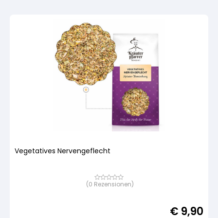
Vegetatives Nervengeflecht
(
0
Rezensionen)
Bewertet
mit
von
5,
€
9,90
basierend
auf