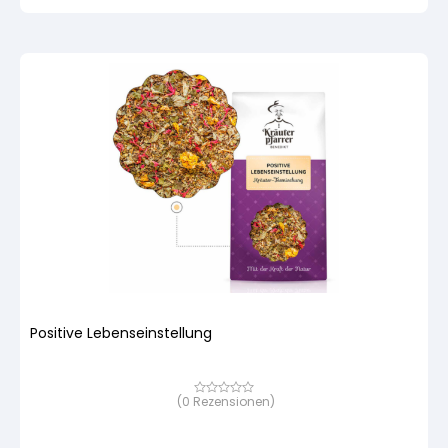
Kundenbewertung
Positive Lebenseinstellung
(
0
Rezensionen)
Bewertet
mit
von
5,