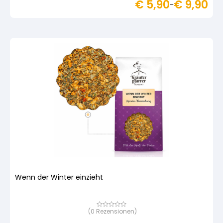
€
5,90
€
9,90
basierend
–
auf
Kundenbewertung
Wenn der Winter einzieht
(
0
Rezensionen)
Bewertet
mit