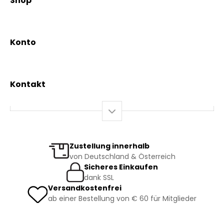
Shop
Vereinsgründer Pfarrer Rauscher
Aktionen
Beratungsdienst
Kräutertees
News & Events
Konto
Gesundheit
Mein Konto / Registrierung
Bio-Produkte
Mein Warenkorb
Versand und Lieferung
Kontakt
+43 2844 7070
Mo – Do: 08:00 – 16:00 Uhr
Fr: 08:00 – 12:00 Uhr
bestellung@kraeuterpfarrer.at
Zustellung innerhalb
von Deutschland & Österreich
Jetzt zum Newsletter anmelden
Sicheres Einkaufen
dank SSL
Versandkostenfrei
ab einer Bestellung von € 60 für Mitglieder