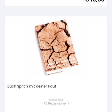
auf
Kundenbewertung
Buch Sprich mit deiner Haut
(
0
Rezensionen)
Bewertet
mit
von