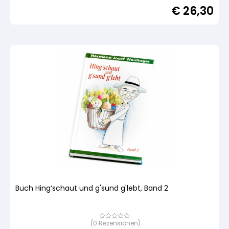
5,
€
26,30
basierend
auf
Kundenbewertung
Buch Hing’schaut und g'sund g'lebt, Band 2
(
0
Rezensionen)
Bewertet