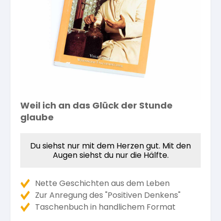
Kräuterpfarrer-Zentrum
Veranstaltungsberichte
Vereinsgründer Pfarrer Rauscher
Gesundheit
Freunde der Heilkräuter
Kloster- und Kräuterladen
Seminare mit Kräuterpfarrer Benedikt
Bio-Produkte
Mitglied werden!
Vereinsvorstellung
Unser Zentrum
Kräuterwanderungen
Essen & Trinken
Unser Naturladen
Weil ich an das Glück der Stunde
Vereinsvorteile
Beratungsdienst
Ätherische Öle
glaube
Kräutergarten
Du siehst nur mit dem Herzen gut. Mit den
Hautsalben
Augen siehst du nur die Hälfte.
Angebote für Gruppen
Kräuter-Auszüge
Nette Geschichten aus dem Leben
Zur Anregung des "Positiven Denkens"
Taschenbuch in handlichem Format
Bücher