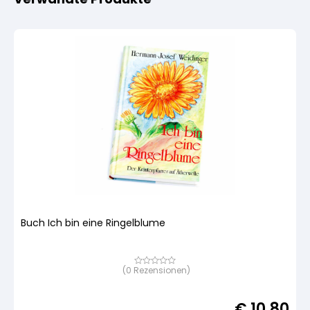
Buch Ich bin eine Ringelblume
(
0
Rezensionen)
Bewertet
mit
von
5,
€
10,80
basierend