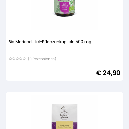
Bio Mariendistel-Pflanzenkapseln 500 mg
(
0
Rezensionen)
Bewertet
mit
€
24,90
von
5,
basierend
auf
Kundenbewertung