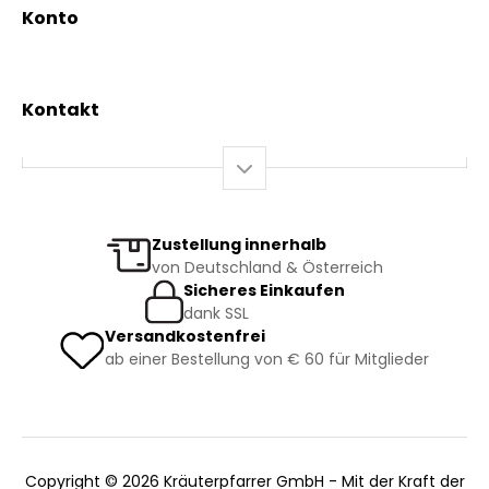
News & Events
Konto
Gesundheit
Mein Konto / Registrierung
Bio-Produkte
Mein Warenkorb
Versand und Lieferung
Kontakt
+43 2844 7070
Mo – Do: 08:00 – 16:00 Uhr
Fr: 08:00 – 12:00 Uhr
bestellung@kraeuterpfarrer.at
Zustellung innerhalb
von Deutschland & Österreich
Jetzt zum Newsletter anmelden
Sicheres Einkaufen
dank SSL
Versandkostenfrei
ab einer Bestellung von € 60 für Mitglieder
Copyright © 2026 Kräuterpfarrer GmbH - Mit der Kraft der