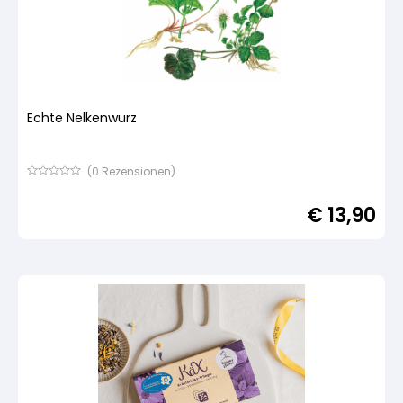
Echte Nelkenwurz
(
0
Rezensionen)
Bewertet
mit
€
13,90
von
5,
basierend
auf
Kundenbewertung