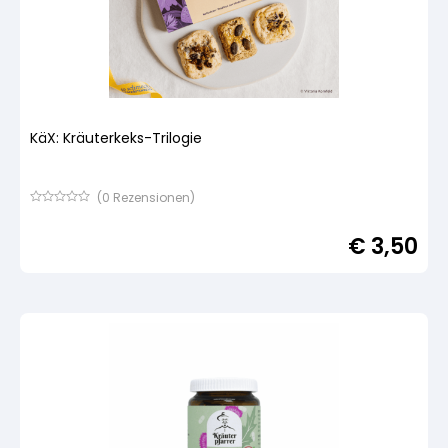
KäX: Kräuterkeks-Trilogie
(
0
Rezensionen)
Bewertet
mit
€
3,50
von
5,
basierend
auf
Kundenbewertung