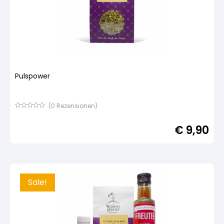
Pulspower
(
0
Rezensionen)
Bewertet
mit
€
9,90
von
5,
basierend
auf
Kundenbewertung
Sale!