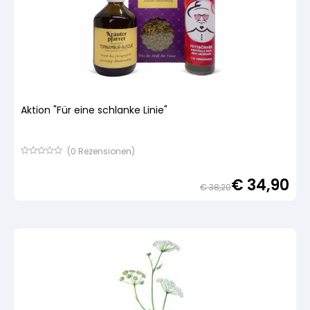
Aktion "Für eine schlanke Linie"
(
0
Rezensionen)
Bewertet
mit
€
34,90
von
€
38,20
5,
basierend
Urspr
Aktue
auf
Preis
Preis
Kundenbewertung
war:
ist:
€ 38
€ 34,