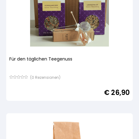
Für den täglichen Teegenuss
(
0
Rezensionen)
Bewertet
mit
€
26,90
von
5,
basierend
auf
Kundenbewertung