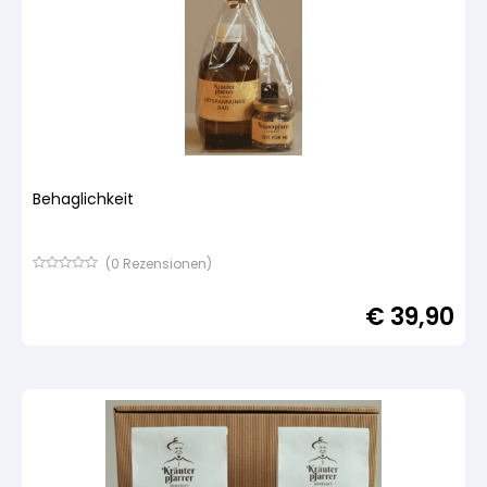
Behaglichkeit
(
0
Rezensionen)
Bewertet
mit
€
39,90
von
5,
basierend
auf
Kundenbewertung