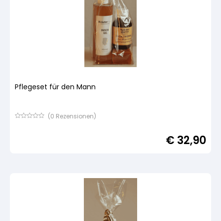
Pflegeset für den Mann
(
0
Rezensionen)
Bewertet
mit
€
32,90
von
5,
basierend
auf
Kundenbewertung