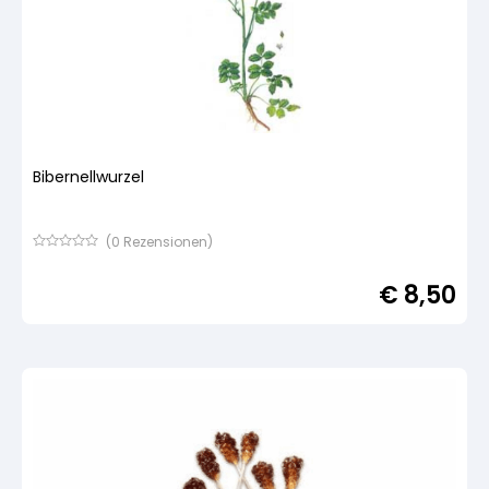
Bibernellwurzel
(
0
Rezensionen)
Bewertet
mit
€
8,50
von
5,
basierend
auf
Kundenbewertung