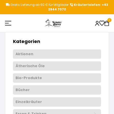
Zum
Gratis Lieferung ab 60 € für Mitglieder
Kräutertelefon: +43
Inhalt
2844 7070
springen
Startseite
»
1 Stk
0
Kategorien
Shop
Beliebte Suchbegriffe
Aktionen
Ätherische Öle
Kräuterpfarrer
Aktionen
Kategorievorschläge
Bio-Produkte
Gesundheitstipps
Kräuterpfarrer Benedikt
Kräutertees
Produktvorschläge
Bücher
News & Events
Kräuterpfarrer Weidinger
Einzelkräuter
Einzelkräuter
Essen & Trinken