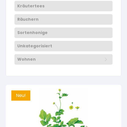
Kräutertees
Räuchern
Sortenhonige
Unkategorisiert
Wohnen
Aus der eigenen Nähstube
Sonstiges
Neu!