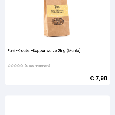
Fünf-Kräuter-Suppenwürze 25 g (Mühle)
(
0
Rezensionen)
Bewertet
mit
€
7,90
von
5,
basierend
auf
Kundenbewertung