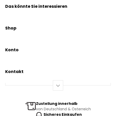
Das könnte Sie interessieren
Kräuterpfarrer Benedikt
Kräuterpfarrer Weidinger
Shop
Vereinsgründer Pfarrer Rauscher
Aktionen
Beratungsdienst
Kräutertees
News & Events
Konto
Gesundheit
Mein Konto / Registrierung
Bio-Produkte
Mein Warenkorb
Versand und Lieferung
Kontakt
+43 2844 7070
Mo – Do: 08:00 – 16:00 Uhr
Fr: 08:00 – 12:00 Uhr
bestellung@kraeuterpfarrer.at
Zustellung innerhalb
von Deutschland & Österreich
Jetzt zum Newsletter anmelden
Sicheres Einkaufen