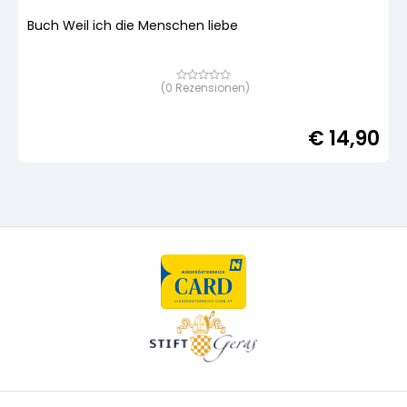
Buch Weil ich die Menschen liebe
(
0
Rezensionen)
Bewertet
mit
von
5,
€
14,90
basierend
auf
Kundenbewertung