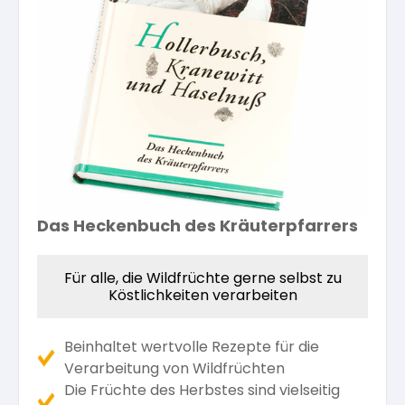
Kräuterpfarrer-Zentrum
Veranstaltungsberichte
Vereinsgründer Pfarrer Rauscher
Gesundheit
Freunde der Heilkräuter
Kloster- und Kräuterladen
Seminare mit Kräuterpfarrer Benedikt
Bio-Produkte
Mitglied werden!
Vereinsvorstellung
Unser Zentrum
Kräuterwanderungen
Essen & Trinken
Unser Naturladen
Vereinsvorteile
Beratungsdienst
Ätherische Öle
Das Heckenbuch des Kräuterpfarrers
Kräutergarten
Hautsalben
Für alle, die Wildfrüchte gerne selbst zu
Köstlichkeiten verarbeiten
Angebote für Gruppen
Kräuter-Auszüge
Beinhaltet wertvolle Rezepte für die
Verarbeitung von Wildfrüchten
Die Früchte des Herbstes sind vielseitig
Bücher