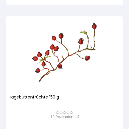
Kundenbewertung
Hagebuttenfrüchte 150 g
(
0
Rezensionen)
Bewertet
mit
von
5,