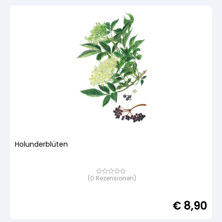
Holunderblüten
(
0
Rezensionen)
Bewertet
mit
von
5,
€
8,90
basierend
auf
Kundenbewertung