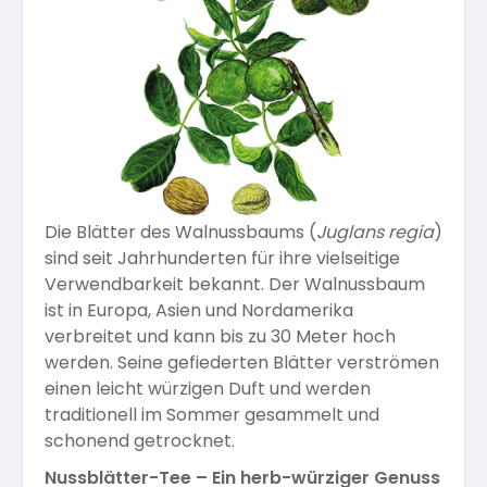
Kräuterpfarrer-Zentrum
Veranstaltungsberichte
Vereinsgründer Pfarrer Rauscher
Gesundheit
Freunde der Heilkräuter
Kloster- und Kräuterladen
Seminare mit Kräuterpfarrer Benedikt
Bio-Produkte
Mitglied werden!
Vereinsvorstellung
Unser Zentrum
Kräuterwanderungen
Essen & Trinken
Unser Naturladen
Vereinsvorteile
Die Blätter des Walnussbaums (
Juglans regia
)
Beratungsdienst
Ätherische Öle
sind seit Jahrhunderten für ihre vielseitige
Verwendbarkeit bekannt. Der Walnussbaum
ist in Europa, Asien und Nordamerika
Kräutergarten
Hautsalben
verbreitet und kann bis zu 30 Meter hoch
werden. Seine gefiederten Blätter verströmen
Angebote für Gruppen
einen leicht würzigen Duft und werden
Kräuter-Auszüge
traditionell im Sommer gesammelt und
schonend getrocknet.
Nussblätter-Tee – Ein herb-würziger Genuss
Bücher