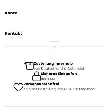
Aktionen
Beratungsdienst
Kräutertees
News & Events
Konto
Gesundheit
Mein Konto / Registrierung
Bio-Produkte
Mein Warenkorb
Versand und Lieferung
Kontakt
+43 2844 7070
Mo – Do: 08:00 – 16:00 Uhr
Fr: 08:00 – 12:00 Uhr
bestellung@kraeuterpfarrer.at
Zustellung innerhalb
von Deutschland & Österreich
Jetzt zum Newsletter anmelden
Sicheres Einkaufen
dank SSL
Versandkostenfrei
ab einer Bestellung von € 60 für Mitglieder