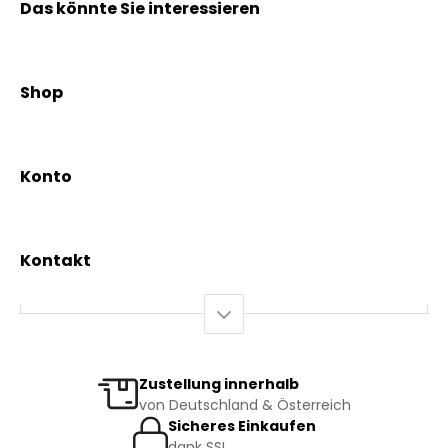
Das könnte Sie interessieren
Kräuterpfarrer Benedikt
Kräuterpfarrer Weidinger
Shop
Vereinsgründer Pfarrer Rauscher
Aktionen
Beratungsdienst
Kräutertees
News & Events
Konto
Gesundheit
Mein Konto / Registrierung
Bio-Produkte
Mein Warenkorb
Versand und Lieferung
Kontakt
+43 2844 7070
Mo – Do: 08:00 – 16:00 Uhr
Fr: 08:00 – 12:00 Uhr
bestellung@kraeuterpfarrer.at
Zustellung innerhalb
von Deutschland & Österreich
Jetzt zum Newsletter anmelden
Sicheres Einkaufen
dank SSL