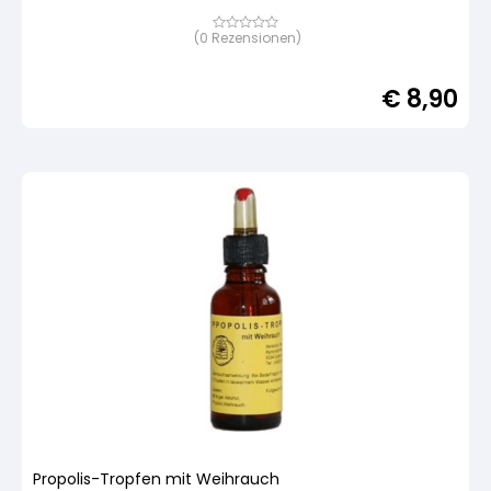
(
0
Rezensionen)
Bewertet
mit
von
5,
€
8,90
basierend
auf
Kundenbewertung
Propolis-Tropfen mit Weihrauch