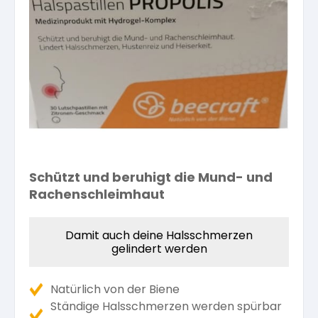
Kräuterpfarrer-Zentrum
Veranstaltungsberichte
Vereinsgründer Pfarrer Rauscher
Gesundheit
Freunde der Heilkräuter
Kloster- und Kräuterladen
Seminare mit Kräuterpfarrer Benedikt
Bio-Produkte
Mitglied werden!
Vereinsvorstellung
Unser Zentrum
Kräuterwanderungen
Essen & Trinken
Unser Naturladen
Vereinsvorteile
Beratungsdienst
Ätherische Öle
Schützt und beruhigt die Mund- und
Rachenschleimhaut
Kräutergarten
Hautsalben
Damit auch deine Halsschmerzen
gelindert werden
Angebote für Gruppen
Kräuter-Auszüge
Natürlich von der Biene
Ständige Halsschmerzen werden spürbar
Bücher