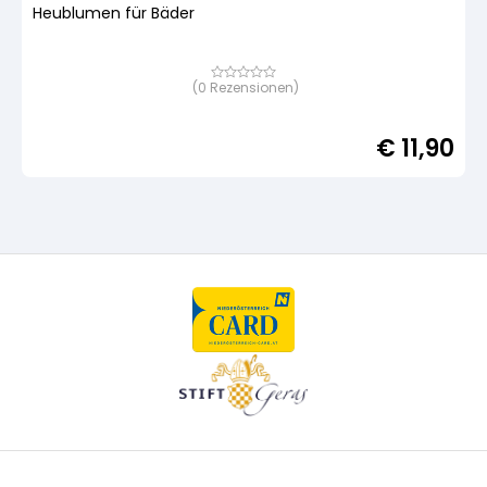
Heublumen für Bäder
(
0
Rezensionen)
Bewertet
mit
von
5,
€
11,90
basierend
auf
Kundenbewertung