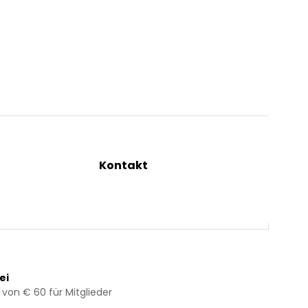
Kontakt
ng
+43 2844 7070
Mo – Do: 08:00 – 16:00 Uhr
Fr: 08:00 – 12:00 Uhr
bestellung@kraeuterpfarrer.at
ei
 von € 60 für Mitglieder
Jetzt zum Newsletter anmelden