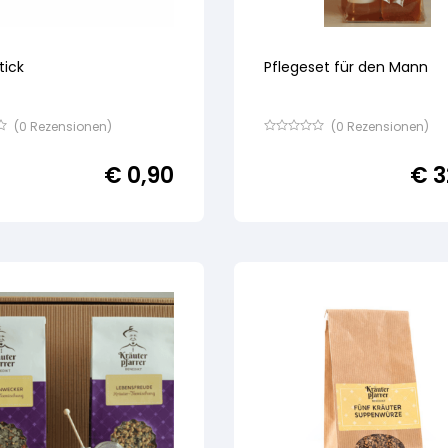
tick
Pflegeset für den Mann
(
0
Rezensionen)
(
0
Rezensionen)
Bewertet
mit
€
0,90
€
3
von
5,
basierend
auf
ertung
Kundenbewertung