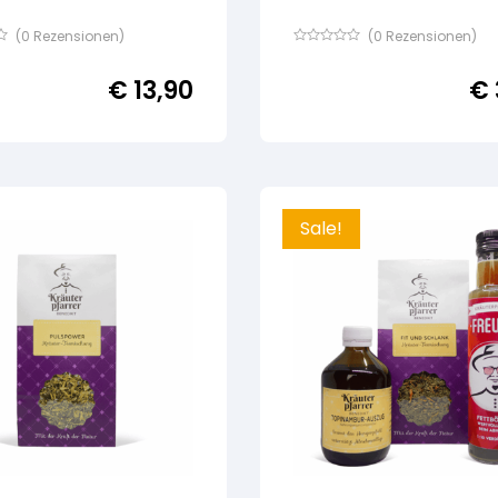
(
0
Rezensionen)
(
0
Rezensionen)
Bewertet
mit
€
13,90
€
von
5,
basierend
auf
ertung
Kundenbewertung
Sale!