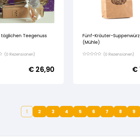
 täglichen Teegenuss
Fünf-Kräuter-Suppenwürz
(Mühle)
(
0
Rezensionen)
(
0
Rezensionen)
Bewertet
mit
€
26,90
€
von
5,
basierend
auf
ertung
Kundenbewertung
1
2
3
4
5
6
7
8
9