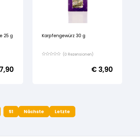
e 25 g
Karpfengewürz 30 g
(
0
Rezensionen)
Bewertet
mit
7,90
€
3,90
von
5,
basierend
auf
Kundenbewertung
…
51
Nächste
Letzte