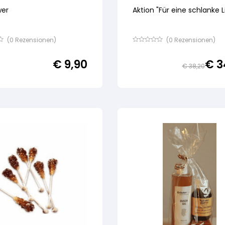
wer
Aktion "Für eine schlanke L
(
0
Rezensionen)
(
0
Rezensionen)
Bewertet
mit
€
9,90
€
3
von
€
38,20
5,
basierend
auf
ertung
Kundenbewertung