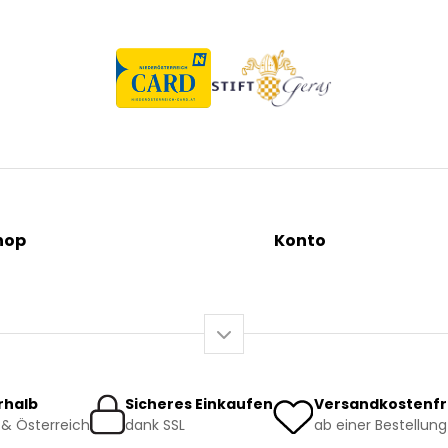
hop
Konto
tionen
Mein Konto / Registrieru
äutertees
Mein Warenkorb
sundheit
o-Produkte
rhalb
Sicheres Einkaufen
Versandkostenfr
& Österreich
dank SSL
ab einer Bestellung
rsand und Lieferung