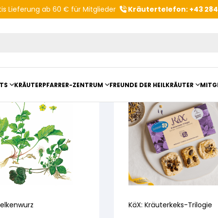
is Lieferung ab 60 € für Mitglieder
Kräutertelefon: +43 28
Produktvorschläge
TS
KRÄUTERPFARRER-ZENTRUM
FREUNDE DER HEILKRÄUTER
MITG
ltungsberichte
Kloster- und Kräuterladen
Vereinsvorstellung
mit Kräuterpfarrer Benedikt
Unser Zentrum
Vereinsvorteile
anderungen
Beratungsdienst
Kräutergarten
Angebote für Gruppen
elkenwurz
KäX: Kräuterkeks-Trilogie