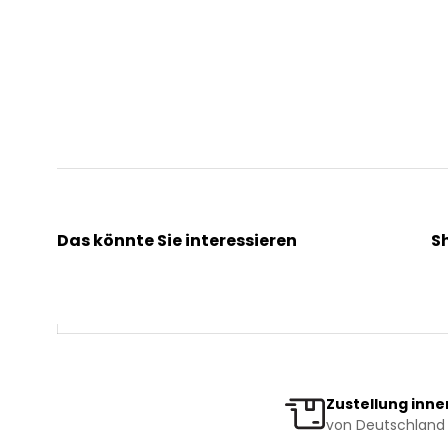
Das könnte Sie interessieren
S
Kräuterpfarrer Benedikt
Ak
Kräuterpfarrer Weidinger
Kr
Vereinsgründer Pfarrer Rauscher
Ge
Beratungsdienst
Bi
Zustellung inne
von Deutschland 
News & Events
Ve