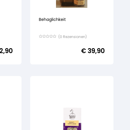
Behaglichkeit
(
0
Rezensionen)
Bewertet
mit
2,90
€
39,90
von
5,
basierend
auf
Kundenbewertung