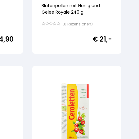
Blütenpollen mit Honig und
Gelee Royale 240 g
(
0
Rezensionen)
Bewertet
mit
4,90
€
21,-
von
5,
basierend
auf
Kundenbewertung