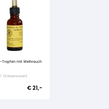
s-Tropfen mit Weihrauch
(
0
Rezensionen)
€
21,-
ertung