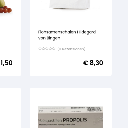
Flohsamenschalen Hildegard
von Bingen
(
0
Rezensionen)
Bewertet
mit
1,50
€
8,30
von
5,
basierend
auf
Kundenbewertung