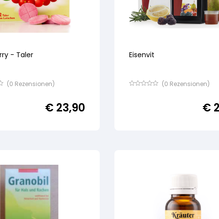
ry - Taler
Eisenvit
(
0
Rezensionen)
(
0
Rezensionen)
Bewertet
mit
€
23,90
€
2
von
5,
basierend
auf
ertung
Kundenbewertung