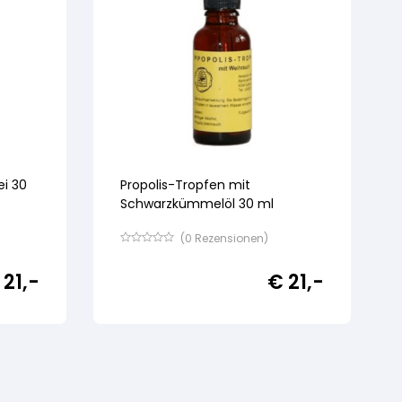
ei 30
Propolis-Tropfen mit
Schwarzkümmelöl 30 ml
(
0
Rezensionen)
Bewertet
mit
21,-
€
21,-
von
5,
basierend
auf
Kundenbewertung