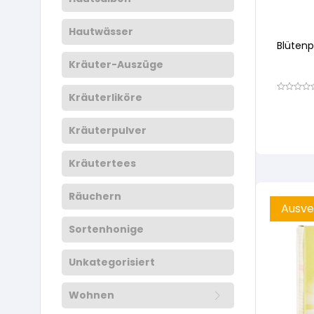
Hautwässer
Blütenp
Kräuter-Auszüge
Kräuterliköre
Bewertet
mit
von
5,
Kräuterpulver
basierend
auf
Kundenbew
Kräutertees
Räuchern
Ausve
Sortenhonige
Unkategorisiert
Wohnen