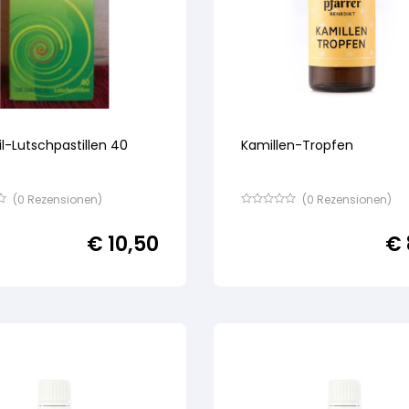
l-Lutschpastillen 40
Kamillen-Tropfen
(
0
Rezensionen)
(
0
Rezensionen)
Bewertet
mit
€
10,50
€
von
5,
basierend
auf
ertung
Kundenbewertung