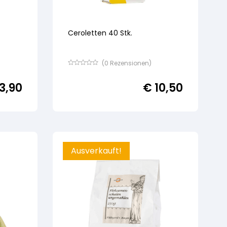
Ceroletten 40 Stk.
(
0
Rezensionen)
Bewertet
mit
3,90
€
10,50
von
5,
basierend
auf
Kundenbewertung
Ausverkauft!