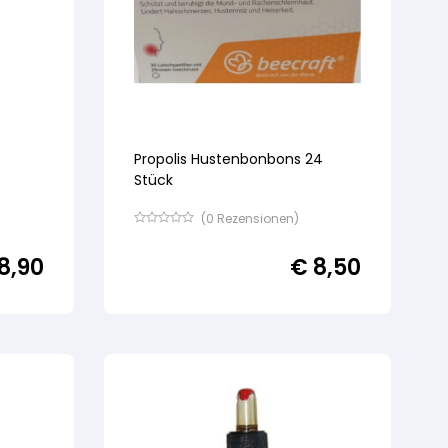
Propolis Hustenbonbons 24
Stück
(
0
Rezensionen)
Bewertet
mit
8,90
€
8,50
von
5,
basierend
auf
Kundenbewertung