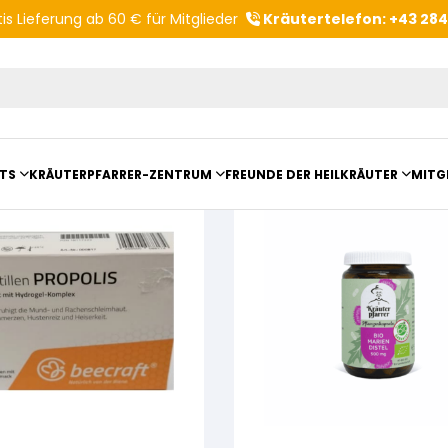
is Lieferung ab 60 € für Mitglieder
Kräutertelefon: +43 28
mittel
Produktvorschläge
TS
KRÄUTERPFARRER-ZENTRUM
FREUNDE DER HEILKRÄUTER
MITG
ltungsberichte
Kloster- und Kräuterladen
Vereinsvorstellung
mit Kräuterpfarrer Benedikt
Unser Zentrum
Vereinsvorteile
anderungen
Beratungsdienst
Kräutergarten
Angebote für Gruppen