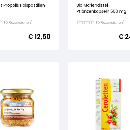
t Propolis Halspastillen
Bio Mariendistel-
Pflanzenkapseln 500 mg
(
0
Rezensionen)
(
0
Rezensionen)
Bewertet
mit
€
12,50
€
2
von
5,
basierend
auf
ertung
Kundenbewertung