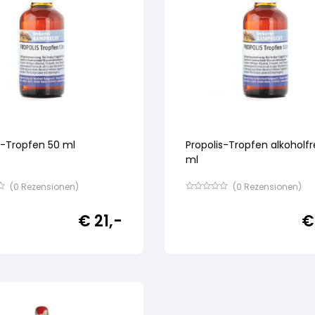
s-Tropfen 50 ml
Propolis-Tropfen alkoholfr
ml
(
0
Rezensionen)
(
0
Rezensionen)
Bewertet
mit
€
21,-
€
von
5,
basierend
auf
ertung
Kundenbewertung