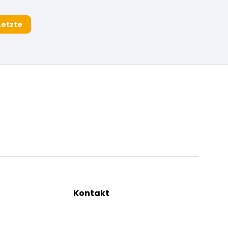
Letzte
Kontakt
ng
+43 2844 7070