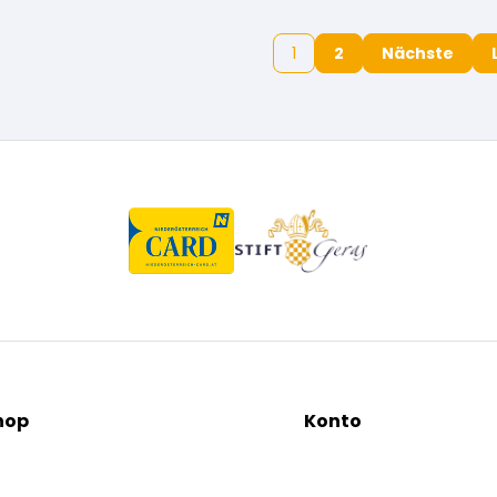
1
2
Nächste
hop
Konto
tionen
Mein Konto / Registrieru