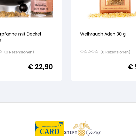
rpfanne mit Deckel
Weihrauch Aden 30 g
z
(
0
Rezensionen)
(
0
Rezensionen)
Bewertet
mit
€
22,90
€
von
5,
basierend
auf
ertung
Kundenbewertung