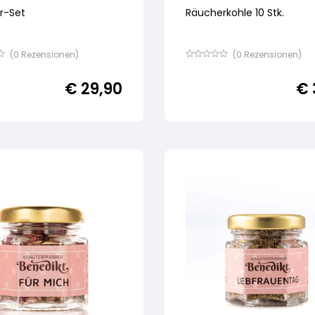
r-Set
Räucherkohle 10 Stk.
(
0
Rezensionen)
(
0
Rezensionen)
Bewertet
mit
€
29,90
€
von
5,
basierend
auf
ertung
Kundenbewertung