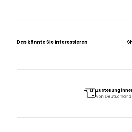
Das könnte Sie interessieren
S
Kräuterpfarrer Benedikt
Ak
Kräuterpfarrer Weidinger
Kr
Vereinsgründer Pfarrer Rauscher
Ge
Beratungsdienst
Bi
Zustellung inne
von Deutschland 
News & Events
Ve