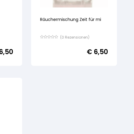
Räuchermischung Zeit für mi
(
0
Rezensionen)
Bewertet
mit
6,50
€
6,50
von
5,
basierend
auf
Kundenbewertung