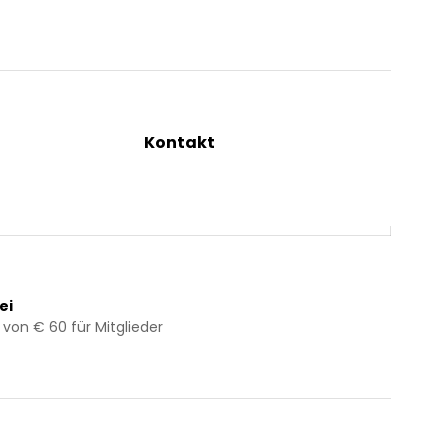
Kontakt
ng
+43 2844 7070
Mo – Do: 08:00 – 16:00 Uhr
Fr: 08:00 – 12:00 Uhr
bestellung@kraeuterpfarrer.at
ei
 von € 60 für Mitglieder
Jetzt zum Newsletter anmelden