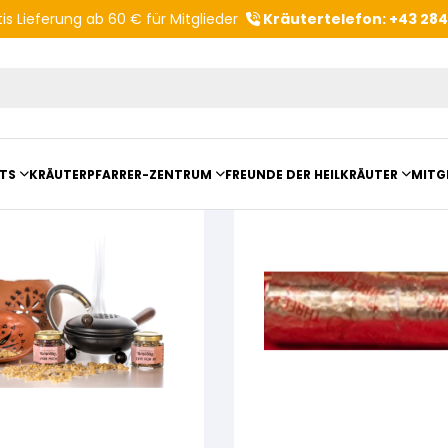
is Lieferung ab 60 € für Mitglieder
Kräutertelefon: +43 28
Produktvorschläge
TS
KRÄUTERPFARRER-ZENTRUM
FREUNDE DER HEILKRÄUTER
MITG
ltungsberichte
Kloster- und Kräuterladen
Vereinsvorstellung
mit Kräuterpfarrer Benedikt
Unser Zentrum
Vereinsvorteile
anderungen
Beratungsdienst
Kräutergarten
Angebote für Gruppen