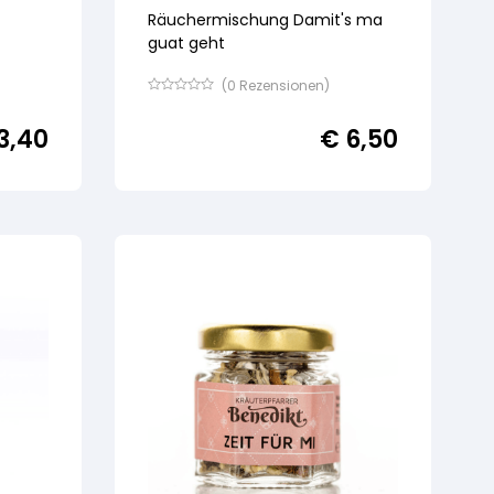
Räuchermischung Damit's ma
guat geht
(
0
Rezensionen)
Bewertet
mit
3,40
€
6,50
von
5,
basierend
auf
Kundenbewertung