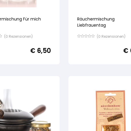
rmischung Für mich
Räuchermischung
Liebfrauentag
(
0
Rezensionen)
(
0
Rezensionen)
Bewertet
mit
€
6,50
€
von
5,
basierend
auf
ertung
Kundenbewertung