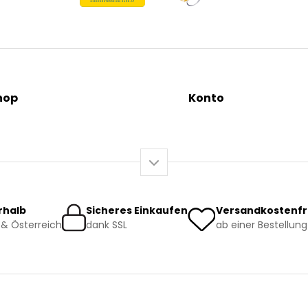
hop
Konto
tionen
Mein Konto / Registrieru
äutertees
Mein Warenkorb
sundheit
o-Produkte
rhalb
Sicheres Einkaufen
Versandkostenfr
& Österreich
dank SSL
ab einer Bestellung
rsand und Lieferung