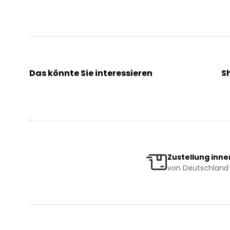
Das könnte Sie interessieren
S
Kräuterpfarrer Benedikt
Ak
Kräuterpfarrer Weidinger
Kr
Vereinsgründer Pfarrer Rauscher
Ge
Beratungsdienst
Bi
Zustellung inne
von Deutschland 
News & Events
Ve