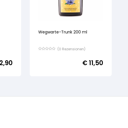
Wegwarte-Trunk 200 ml
(
0
Rezensionen)
Bewertet
mit
2,90
€
11,50
von
5,
basierend
auf
Kundenbewertung