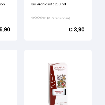
tion
Bio Aroniasaft 250 ml
(
0
Rezensionen)
Bewertet
mit
5,90
€
3,90
von
5,
basierend
auf
Kundenbewertung