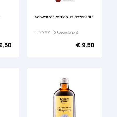
p
Schwarzer Rettich-Pflanzensaft
(
0
Rezensionen)
Bewertet
mit
9,50
€
9,50
von
5,
basierend
auf
Kundenbewertung