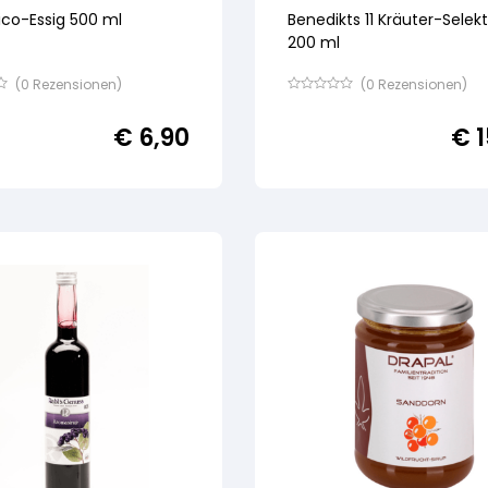
co-Essig 500 ml
Benedikts 11 Kräuter-Selek
200 ml
(
0
Rezensionen)
(
0
Rezensionen)
Bewertet
mit
€
6,90
€
1
von
5,
basierend
auf
ertung
Kundenbewertung