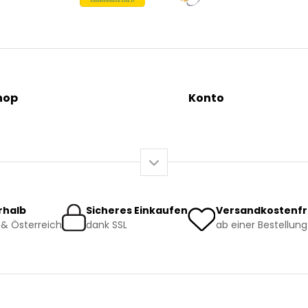
hop
Konto
tionen
Mein Konto / Registrieru
äutertees
Mein Warenkorb
sundheit
o-Produkte
rhalb
Sicheres Einkaufen
Versandkostenfr
& Österreich
dank SSL
ab einer Bestellung
rsand und Lieferung