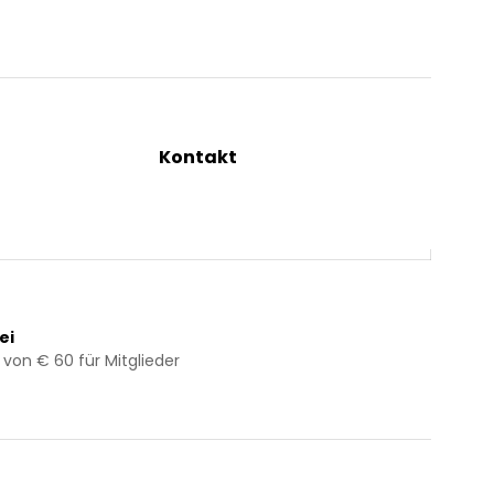
Kontakt
ng
+43 2844 7070
Mo – Do: 08:00 – 16:00 Uhr
Fr: 08:00 – 12:00 Uhr
bestellung@kraeuterpfarrer.at
ei
 von € 60 für Mitglieder
Jetzt zum Newsletter anmelden