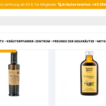
is Lieferung ab 60 € für Mitglieder
Kräutertelefon: +43 28
Produktvorschläge
TS
KRÄUTERPFARRER-ZENTRUM
FREUNDE DER HEILKRÄUTER
MITG
rkauft!
ltungsberichte
Kloster- und Kräuterladen
Vereinsvorstellung
mit Kräuterpfarrer Benedikt
Unser Zentrum
Vereinsvorteile
anderungen
Beratungsdienst
Kräutergarten
Angebote für Gruppen