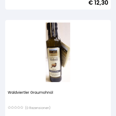
€
12,30
von
5,
basierend
auf
Kundenbewertung
Waldviertler Graumohnöl
(
0
Rezensionen)
Bewertet
mit