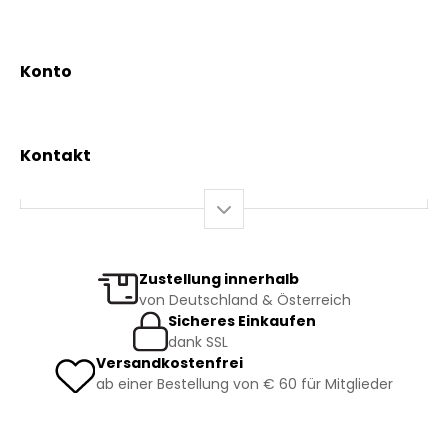
Aktionen
Beratungsdienst
Kräutertees
News & Events
Konto
Gesundheit
Mein Konto / Registrierung
Bio-Produkte
Mein Warenkorb
Versand und Lieferung
Kontakt
+43 2844 7070
Mo – Do: 08:00 – 16:00 Uhr
Fr: 08:00 – 12:00 Uhr
bestellung@kraeuterpfarrer.at
Zustellung innerhalb
von Deutschland & Österreich
Jetzt zum Newsletter anmelden
Sicheres Einkaufen
dank SSL
Versandkostenfrei
ab einer Bestellung von € 60 für Mitglieder