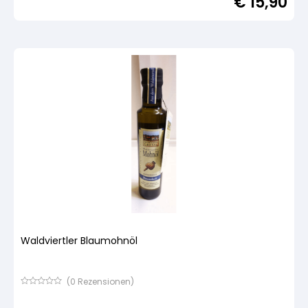
€
15,90
5,
basierend
auf
Kundenbewertung
Waldviertler Blaumohnöl
(
0
Rezensionen)
Bewertet
mit