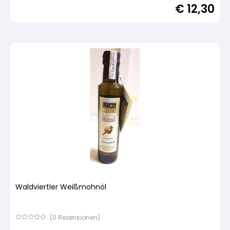
€
12,30
von
5,
basierend
auf
Kundenbewertung
Waldviertler Weißmohnöl
(
0
Rezensionen)
Bewertet