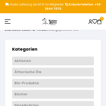
Zum
Gratis Lieferung ab 60 € für Mitglieder
Kräutertelefon: +43
Inhalt
2844 7070
springen
kaltgepresste Öle
0
Startseite
»
Essen & Trinken
»
kaltgepresste Öle
Shop
Beliebte Suchbegriffe
Kategorien
Aktionen
Kräuterpfarrer
Aktionen
Kategorievorschläge
Ätherische Öle
Gesundheitstipps
Kräuterpfarrer Benedikt
Kräutertees
Bio-Produkte
Produktvorschläge
News & Events
Bücher
Kräuterpfarrer Weidinger
Einzelkräuter
Einzelkräuter