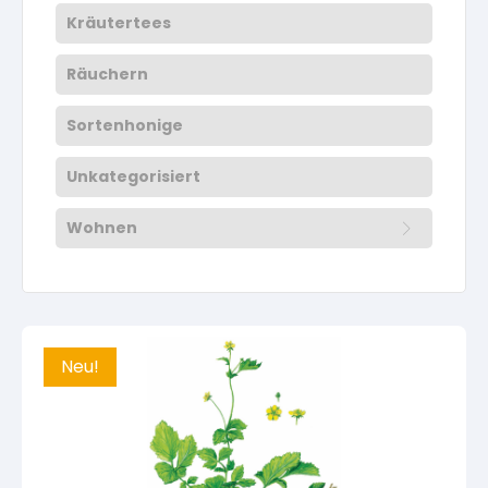
Kräutertees
Räuchern
Sortenhonige
Unkategorisiert
Wohnen
Aus der eigenen Nähstube
Sonstiges
Neu!