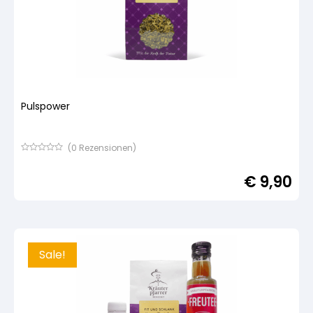
Pulspower
(
0
Rezensionen)
Bewertet
mit
€
9,90
von
5,
basierend
auf
Kundenbewertung
Sale!