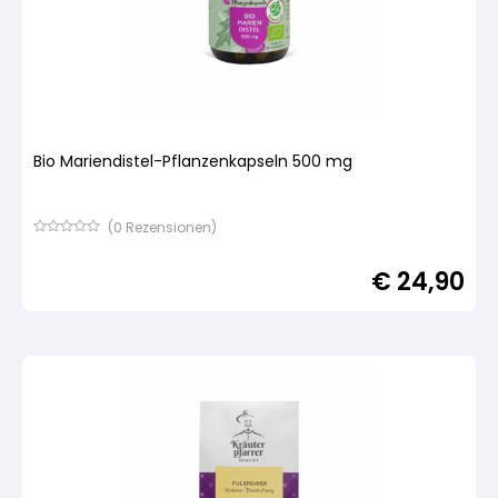
Bio Mariendistel-Pflanzenkapseln 500 mg
(
0
Rezensionen)
Bewertet
mit
€
24,90
von
5,
basierend
auf
Kundenbewertung