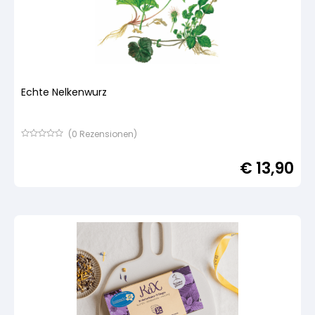
Echte Nelkenwurz
(
0
Rezensionen)
Bewertet
mit
€
13,90
von
5,
basierend
auf
Kundenbewertung