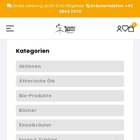
Zum
Gratis Lieferung ab 60 € für Mitglieder
Kräutertelefon: +43
Inhalt
2844 7070
springen
Startseite
»
330 g
0
Kategorien
Shop
Beliebte Suchbegriffe
Aktionen
Ätherische Öle
Kräuterpfarrer
Aktionen
Kategorievorschläge
Bio-Produkte
Gesundheitstipps
Kräuterpfarrer Benedikt
Kräutertees
Produktvorschläge
Bücher
News & Events
Kräuterpfarrer Weidinger
Einzelkräuter
Einzelkräuter
Essen & Trinken