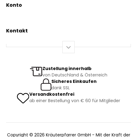
News & Events
Konto
Gesundheit
Mein Konto / Registrierung
Bio-Produkte
Mein Warenkorb
Versand und Lieferung
Kontakt
+43 2844 7070
Mo – Do: 08:00 – 16:00 Uhr
Fr: 08:00 – 12:00 Uhr
bestellung@kraeuterpfarrer.at
Zustellung innerhalb
von Deutschland & Österreich
Jetzt zum Newsletter anmelden
Sicheres Einkaufen
dank SSL
Versandkostenfrei
ab einer Bestellung von € 60 für Mitglieder
Copyright © 2026 Kräuterpfarrer GmbH - Mit der Kraft der