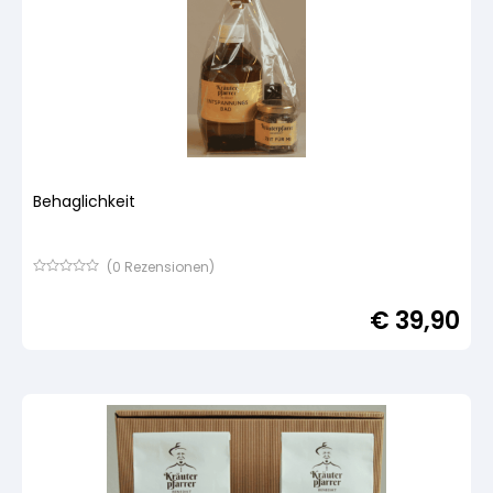
Behaglichkeit
(
0
Rezensionen)
Bewertet
mit
€
39,90
von
5,
basierend
auf
Kundenbewertung