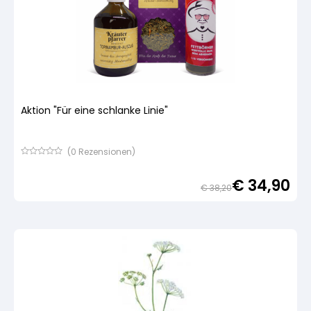
Aktion "Für eine schlanke Linie"
(
0
Rezensionen)
Bewertet
mit
€
34,90
von
€
38,20
5,
basierend
Urspr
Aktue
auf
Preis
Preis
Kundenbewertung
war:
ist:
€ 38
€ 34,