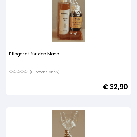
Pflegeset für den Mann
(
0
Rezensionen)
Bewertet
mit
€
32,90
von
5,
basierend
auf
Kundenbewertung