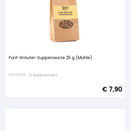
Fünf-Kräuter-Suppenwürze 25 g (Mühle)
(
0
Rezensionen)
Bewertet
mit
€
7,90
von
5,
basierend
auf
Kundenbewertung