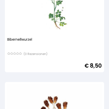
Bibernellwurzel
(
0
Rezensionen)
Bewertet
mit
€
8,50
von
5,
basierend
auf
Kundenbewertung