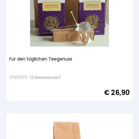
Für den täglichen Teegenuss
(
0
Rezensionen)
Bewertet
mit
€
26,90
von
5,
basierend
auf
Kundenbewertung